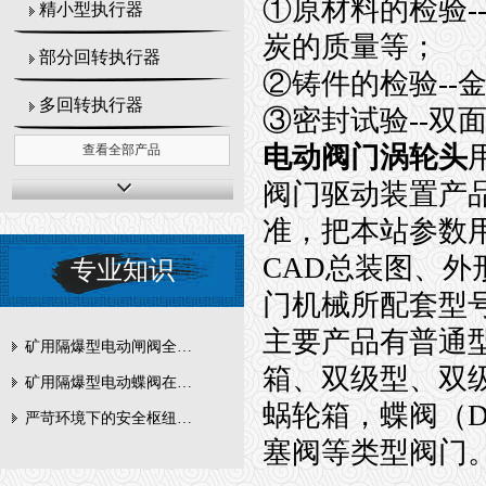
①原材料的检验
-
精小型执行器
炭的质量等；
部分回转执行器
②铸件的检验
--
多回转执行器
③密封试验
--
双
电动阀门涡轮头
查看全部产品
阀门驱动装置产
准，把本站参数
CAD
总装图、外
专业知识
门机械所配套型
主要产品有普通
矿用隔爆型电动闸阀全周期维护与故障排查要点
箱
、双级型
、双
矿用隔爆型电动蝶阀在瓦斯管道控制中的防爆设计与安全标准解析
蜗轮箱，蝶阀（
D
严苛环境下的安全枢纽：矿用隔爆型电动闸阀的技术剖析
塞阀等类型阀门。