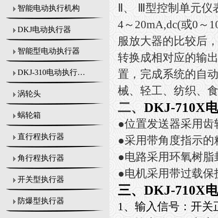
Ⅱ
、
Ⅲ
型控制单元仪
智能电动执行机构
4
～
20mA,dc(
或
0
～
1
DKJ电动执行器
服放大器的比较后
智能型电动执行器
转换成相对应的输
置，完成系统的自
DKJ-310电动执行机构
械、轻工、纺织、
涡轮头
二、
DKJ-710
蜗轮箱
●
位置发送器采用齿
直行程执行器
●
采用带角度指示的
●
电路采用环氧树脂
角行程执行器
●
电机采用带过载保
开关型执行器
三、
DKJ-710
防爆型执行器
1
、输入信号：开关正