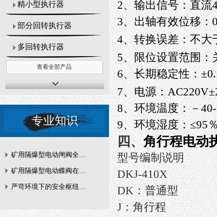
2
、输出信号：直流4-
精小型执行器
3
、出轴有效位移：0--
部分回转执行器
4
、转换误差：不大于±
多回转执行器
5
、限位设置范围：关限
查看全部产品
6
、长期稳定性：±0.1
7
、电源：AC220V±
8
、环境温度：－40-
专业知识
9
、环境湿度：≤95
四、
角行程电动
矿用隔爆型电动闸阀全周期维护与故障排查要点
型号编制说明
矿用隔爆型电动蝶阀在瓦斯管道控制中的防爆设计与安全标准解析
DKJ-410X
严苛环境下的安全枢纽：矿用隔爆型电动闸阀的技术剖析
DK：普通型
J：角行程