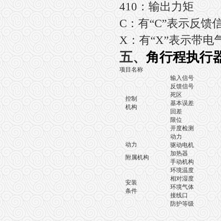
410：输出力矩
C：有“C”表示反馈信
X：有“X”表示带电
五、
角行程执行
项目名称
输入信号
反馈信号
死区
控制
基本误差
机构
回差
限位
开度检测
精
动力
动力
驱动电机
加热器
附属机构
手动机构
环境温度
无
相对湿度
安装
环境气体
无
条件
接线口
防护等级