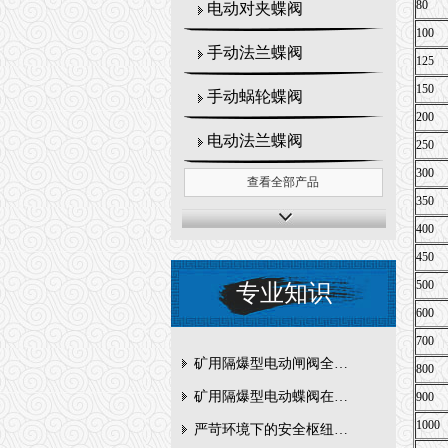
80
电动对夹蝶阀
100
手动法兰蝶阀
125
150
手动蜗轮蝶阀
200
电动法兰蝶阀
250
300
查看全部产品
350
400
450
500
专业知识
600
700
矿用隔爆型电动闸阀全周期维护与故障排查要点
800
矿用隔爆型电动蝶阀在瓦斯管道控制中的防爆设计与安全标准解析
900
1000
严苛环境下的安全枢纽：矿用隔爆型电动闸阀的技术剖析