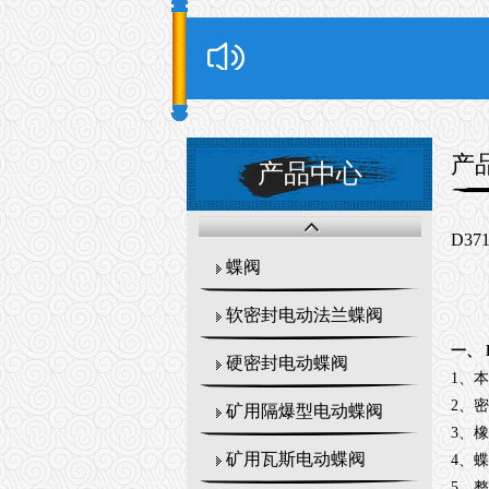
产
产品中心
D3
蝶阀
软密封电动法兰蝶阀
一、
硬密封电动蝶阀
1、
2、
矿用隔爆型电动蝶阀
3、
矿用瓦斯电动蝶阀
4、
5、