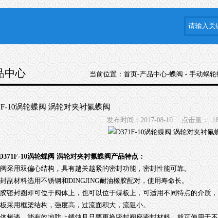
品中心
当前位置：
首页
-
产品中心
-
蝶阀
-
手动蜗轮
71F-10涡轮蝶阀 涡轮对夹衬氟蝶阀
发布时间：2017-08-10
点击量：
1
D371F-10涡轮蝶阀 涡轮对夹衬氟蝶阀
产品特点：
本阀采用双偏心结构，具有越关越紧的密封功能，密封性能可靠。
密封副材料选用不锈钢和DINGJING耐油橡胶配对，使用寿命长。
橡胶密封圈即可位于阀体上，也可以位于蝶板上，可适用不同特点的介质
蝶板采用框架结构，强度高，过流面积大，流阻小。
整体烤漆、能有效地防止锈蚀且只要更换密封阀座密封材料，就可使用于