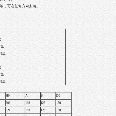
影响，可在任何方向安装。
里
衬里
全衬里
里
衬里
全衬里
H0
A
B
D0
306
193
125
150
321
193
125
150