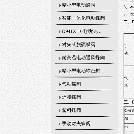
精小型电动蝶阀
6、
7、
智能一体化电动蝶阀
二、
D941X-16电动法兰式蝶阀
对夹式脱硫蝶阀
手
动
耐高温电动通风蝶阀
精小型电动软密封蝶阀
气
气动蝶阀
动
焊接蝶阀
三、
塑料蝶阀
公称
50
手动对夹蝶阀
65