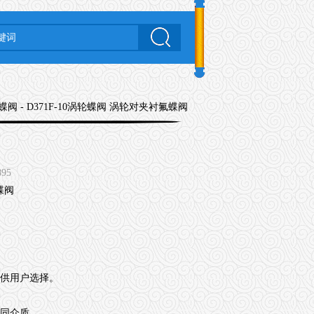
蝶阀
- D371F-10涡轮蝶阀 涡轮对夹衬氟蝶阀
895
，供用户选择。
不同介质。