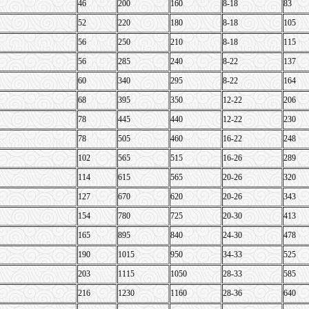
46
200
160
8-18
83
52
220
180
8-18
105
56
250
210
8-18
115
56
285
240
8-22
137
60
340
295
8-22
164
68
395
350
12-22
206
78
445
440
12-22
230
78
505
460
16-22
248
102
565
515
16-26
289
114
615
565
20-26
320
127
670
620
20-26
343
154
780
725
20-30
413
165
895
840
24-30
478
190
1015
950
34-33
525
203
1115
1050
28-33
585
216
1230
1160
28-36
640