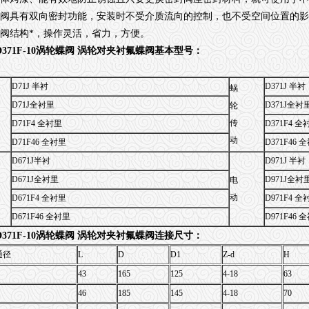
本阀具有双向密封功能，安装时不受介质流向的控制，也不受空间位置的
本阀结构*，操作灵活，省力，方便。
D371F-10涡轮蝶阀 涡轮对夹衬氟蝶阀
基本型号：
D71J 半衬
D371J 半衬
蜗
D71J全衬里
D371J全衬
轮
传
D71F4 全衬里
D371F4 全
动
D71F46 全衬里
D371F46 
D671J半衬
D971J 半衬
D671J全衬里
D971J全衬
电
动
D671F4 全衬里
D971F4 全
D671F46 全衬里
D971F46 
D371F-10涡轮蝶阀 涡轮对夹衬氟蝶阀
连接尺寸：
通径
L
D
D1
Z-d
H
43
165
125
4-18
63
46
185
145
4-18
70