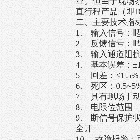
业。但由于现场
直行程产品（即D
二、主要技术指
1、 输入信号：Ⅱ型0
2、 反馈信号：Ⅱ型0
3、 输入通道阻抗
4
、 基本误差：±1
5、 回差：≤1.5
6、 死区：0.5~
7、 具有现场手
8、 电限位范围：下
9、 断信号保护
全开
10、 故障报警