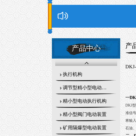
产
产品中心
DK
执行机构
调节型精小型电动执行器
一
DK
精小型电动执行机构
DKJ
型
准信
精小型阀门电动装置
将输
矿用隔爆型电动装置
石油
二、