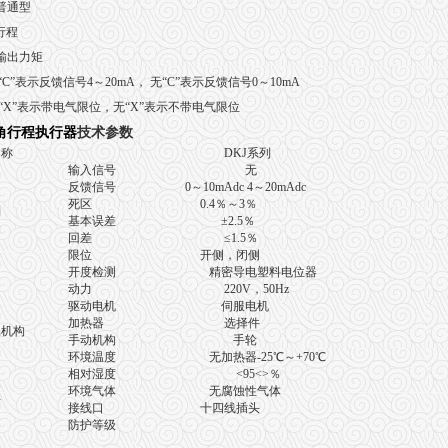
普通型
行程
：输出力矩
“C”表示反馈信号4～20mA， 无“C”表示反馈信号0～10mA
“X”表示带电气限位，无“X”表示不带电气限位
角行程执行器
技术参数
名称
DKJ
系列
输入信号
无
反馈信号
0
～
10mAdc 4
～
20mAdc
死区
0.4
％～
3
％
制
基本误差
±2.5
％
机构
回差
≤1.5
％
限位
开侧，闭侧
开度检测
精密导电塑料电位器
动力
220V
，
50Hz
力
驱动电机
伺服电机
加热器
选择件
机构
手动机构
手轮
环境温度
无加热器
-25
℃
～
+70
℃
相对湿度
<95<>％
装
环境气体
无腐蚀性气体
件
接线口
十四线插头
防护等级