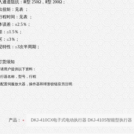
输入通道阻抗：Ⅲ型 250Ω，Ⅱ型 200Ω；
输出扭矩：见表 ；
全行程时间：见表 ；
基本误差：±2.5％；
回差：≤1.5％；
死区：≤3％；
阻尼特性：≤3次半周期；
订货须知
时请用户提供以下资料：
执行器名称，型号，行程
配置伺服放大器，操作器和球形铰链应另注明.
产品：