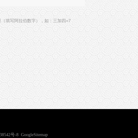
果（填写阿拉伯数字），如：三加四=7
38542号-8
GoogleSitemap