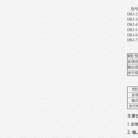
型
DKJ-2
DKJ-3
DKJ-4
DKJ-5
DKJ-6
DKJ-7
Ⅲ型 
反馈
输出
全行程
Ⅱ型
反
输
全行
主要
1.
反馈
2.
输