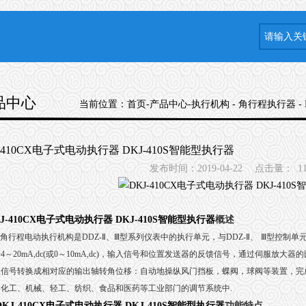
品中心
当前位置：
首页
-
产品中心
-
执行机构
-
角行程执行器
-
J-410CX电子式电动执行器 DKJ-410S智能型执行器
发布时间：2019-04-22
点击量：
1
J-410CX电子式电动执行器 DKJ-410S智能型执行器
概述
角行程电动执行机构是
DDZ-
Ⅱ
、
Ⅲ
型系列仪表中的执行单元，与
DDZ-
Ⅱ
、
Ⅲ
型控制单
号
4
～
20mA,dc(
或
0
～
10mA,dc)
，输入信号和位置发送器的反馈信号，通过伺服放大器的
入信号转换成相对应的输出轴转角位移：自动地操纵风门挡板，蝶阀，球阀等装置，完
、化工、机械、轻工、纺织、食品和医药等工业部门的调节系统中
.
DKJ-410CX电子式电动执行器 DKJ-410S智能型执行器
功能特点