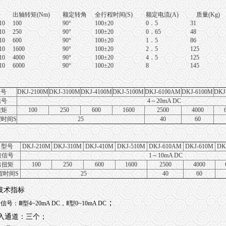
号
出轴转矩
(Nm)
额定转角
全行程时间
(S)
额定电流
(A)
质量
(Kg)
10
100
90°
100±20
0
．
5
31
10
250
90°
100±20
0
．
65
48
10
600
90°
100±20
1
．
5
86
10
1600
90°
100±20
2
．
5
125
10
4000
90°
100±20
4
．
5
125
10
6000
90°
100±20
8
145
型号
DKJ-2100M
DKJ-3100M
DKJ-4100M
DKJ-5100M
DKJ-6100AM
DKJ-6100M
DKJ
信号
4
～20mA DC
扭矩
100
250
600
1600
2500
4000
时间S
25
40
60
 型号
DKJ-210M
DKJ-310M
DKJ-410M
DKJ-510M
DKJ-610AM
DKJ-610M
DK
馈信号
1
～10mA DC
出扭矩
100
250
600
1600
2500
4000
程时间S
25
40
60
技术指标
；
信号：Ⅲ型4~20mA DC，Ⅱ型0~10mA DC
入通道：三个；