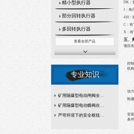
DK：
精小型执行器
J：角
部分回转执行器
410
C：有
多回转执行器
X：有
五、
查看全部产品
项目
控
专业知识
动
矿用隔爆型电动闸阀全周期维护与故障排查要点
附属
矿用隔爆型电动蝶阀在瓦斯管道控制中的防爆设计与安全标准解析
安
严苛环境下的安全枢纽：矿用隔爆型电动闸阀的技术剖析
条