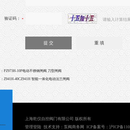
验证码：
请输入计算结
页：
PZ973H-10P电动不锈钢闸阀 刀型闸阀
页：
Z941H-40CZ941H 智能一体化电动法兰闸阀
上海乾仪自控阀门有限公司 版权所有
管理登陆
技术支持：
泵阀商务网
ICP备案号：
沪ICP备110