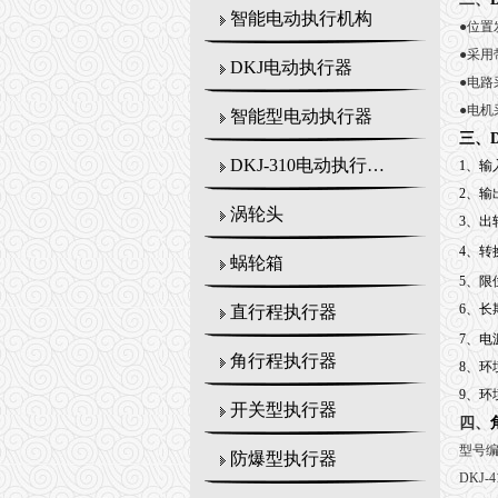
智能电动执行机构
●
位置
●
采用
DKJ电动执行器
●
电路
●
电机
智能型电动执行器
三、
DKJ-310电动执行机构
1
、输
2
、输
涡轮头
3
、出轴
4
、转
蜗轮箱
5
、限位
6
、长期
直行程执行器
7
、电源
角行程执行器
8
、环境
9
、环
开关型执行器
四、
型号
防爆型执行器
DKJ-4