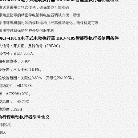
发送器采用齿轮式传动，确保限位可靠准确
带角度指示的精密导电塑料电位器调试方便，易懂
采用环氧树脂封装的模块结构并经高低温老化，确保稳定可靠
采用带过载保护的户外型伺服电机
DKJ-410CX电子式电动执行器 DKJ-410S智能型执行器
使用条件
入信号：开关正、反转信号（220VaC）。
出信号：直流4-20mA。
有效位移：0--90º
。
换误差：不大于±0.1％FS
％。
设置范围：关限位0-80％；开限位20-100
稳定性：±0.1％FS.
。
：AC220V±20%
温度：－40-75℃
境湿度：≤95％
角行程电动执行器
型号含义
编制说明
10X