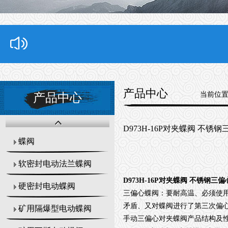
产品中心
当前位
产品中心
D973H-16P对夹蝶阀 不锈
蝶阀
软密封电动法兰蝶阀
D973H-16P对夹蝶阀 不锈钢三
硬密封电动蝶阀
三偏心蝶阀：要耐高温、必须使
矛盾、又对蝶阀进行了第三次偏
矿用隔爆型电动蝶阀
手动三偏心对夹蝶阀产品结构及性