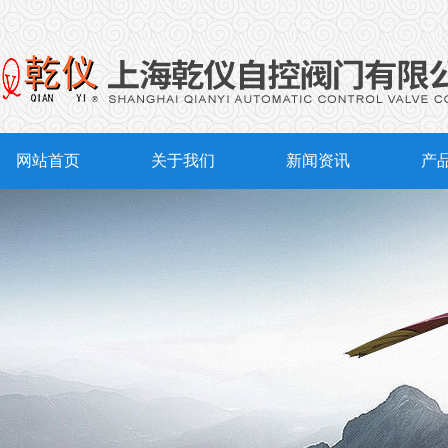
网站首页
关于我们
新闻资讯
产