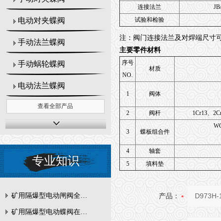
连接法兰
JB
试验和检验
电动对夹蝶阀
注：阀门连接法兰及对焊端尺寸
手动法兰蝶阀
主要零件材料
序号
手动蜗轮蝶阀
材质
NO.
电动法兰蝶阀
1
阀体
查看全部产品
2
阀杆
1Cr13、2C
W
3
蝶板组合件
4
轴套
专业知识
5
填料垫
矿用隔爆型电动闸阀全周期维护与故障排查要点
产品：
矿用隔爆型电动蝶阀在瓦斯管道控制中的防爆设计与安全标准解析