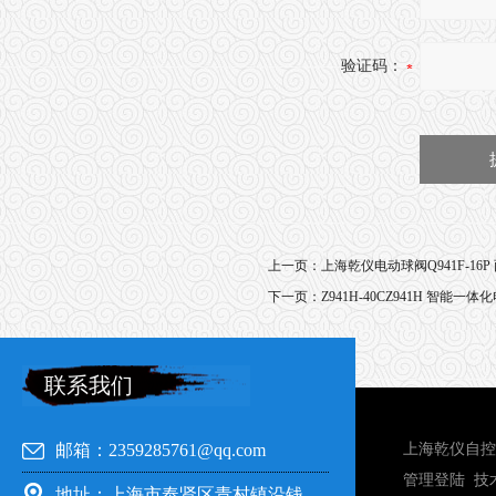
验证码：
上一页：
上海乾仪电动球阀Q941F-16
下一页：
Z941H-40CZ941H 智能一
联系我们
邮箱：2359285761@qq.com
上海乾仪自控
管理登陆
技
地址：上海市奉贤区青村镇沿钱公路351号