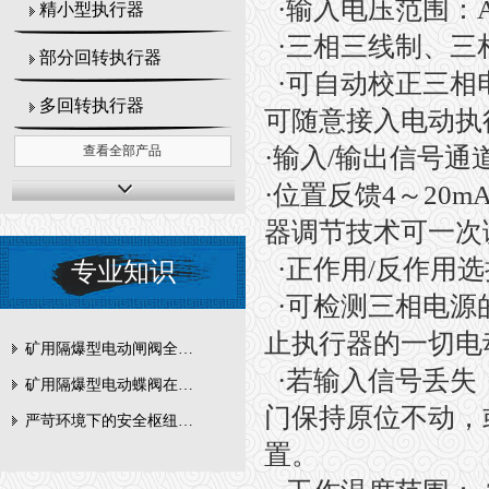
·
输入电压范围：
精小型执行器
·
三相三线制、三
部分回转执行器
·
可自动校正三相
多回转执行器
可随意接入电动执
·
输入
/
输出信号通
查看全部产品
·
位置反馈
4
～
20m
器调节技术可一次
·
正作用
/
反作用选
专业知识
·
可检测三相电源
止执行器的一切电
矿用隔爆型电动闸阀全周期维护与故障排查要点
·
若输入信号丢失
矿用隔爆型电动蝶阀在瓦斯管道控制中的防爆设计与安全标准解析
门保持原位不动，
严苛环境下的安全枢纽：矿用隔爆型电动闸阀的技术剖析
置。