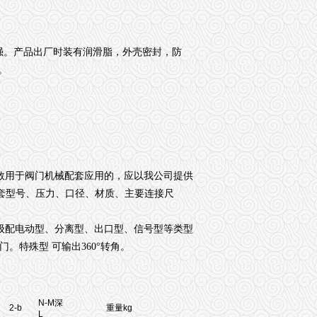
强。产品出厂时装有润滑脂，外壳密封，防
。
数用于阀门机械配套应用的，应以我公司提供
套型号、压力、口径、材质、主要连接尺
级配电动型
、分离型
、出口型
、信号型
等类型
门。特殊型 可输出
360°
转角。
N-M深
2-b
重量kg
L