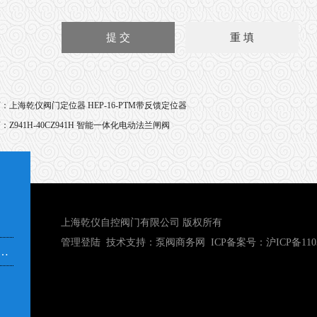
页：
上海乾仪阀门定位器 HEP-16-PTM带反馈定位器
页：
Z941H-40CZ941H 智能一体化电动法兰闸阀
上海乾仪自控阀门有限公司 版权所有
管理登陆
技术支持：
泵阀商务网
ICP备案号：
沪ICP备110
市奉贤区青村镇沿钱公路351号