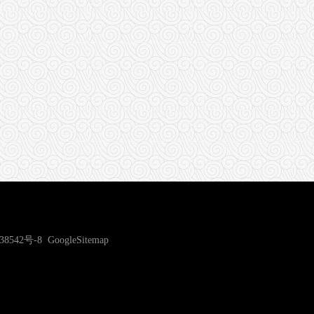
38542号-8
GoogleSitemap