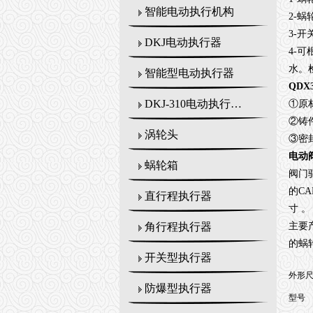
智能电动执行机构
2-
蜗
3-
开
DKJ电动执行器
4-
可
水。
智能型电动执行器
QDX
DKJ-310电动执行机构
①原
②铸
涡轮头
③密
电动
蜗轮箱
阀门
的
CA
直行程执行器
寸
。
主要
角行程执行器
的蜗
开关型执行器
外形
防爆型执行器
型号