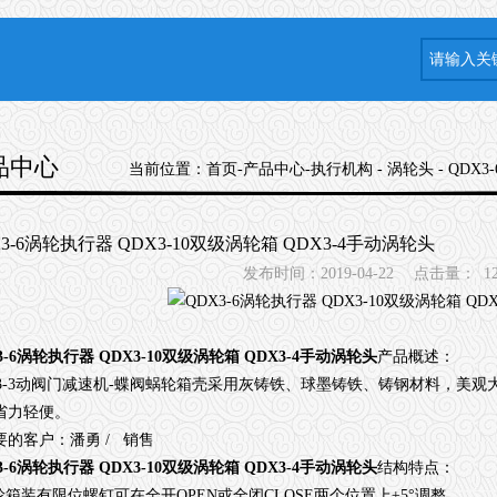
品中心
当前位置：
首页
-
产品中心
-
执行机构
-
涡轮头
- QDX3-
X3-6涡轮执行器 QDX3-10双级涡轮箱 QDX3-4手动涡轮头
发布时间：2019-04-22
点击量：
1
3-6涡轮执行器 QDX3-10双级涡轮箱 QDX3-4手动涡轮头
产品概述：
-3
动阀门减速机
-
蝶阀蜗轮箱壳采用灰铸铁、球墨铸铁、铸钢材料，美观大
省力轻便。
要的客户：潘勇
/
销售
3-6涡轮执行器 QDX3-10双级涡轮箱 QDX3-4手动涡轮头
结构特点：
轮箱装有限位螺钉可在全开
OPEN
或全闭
CLOSE
两个位置上
±5°
调整。