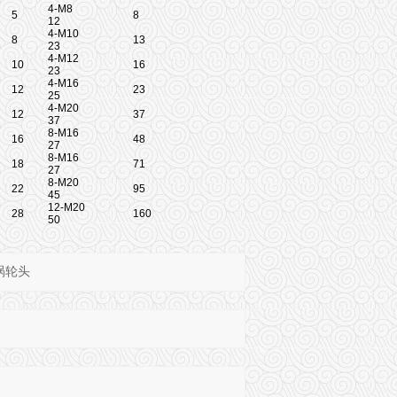
4-M8
5
8
12
4-M10
8
13
23
4-M12
10
16
23
4-M16
12
23
25
4-M20
12
37
37
8-M16
16
48
27
8-M16
18
71
27
8-M20
22
95
45
12-M20
28
160
50