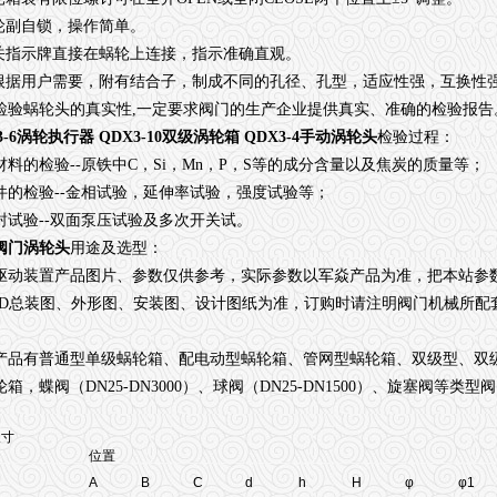
轮副自锁，操作简单。
关指示牌直接在蜗轮上连接，指示准确直观。
根据用户需要，附有结合子，制成不同的孔径、孔型，适应性强，互换性
检验蜗轮头的真实性
,
一定要求阀门的生产企业提供真实、准确的检验报告
3-6涡轮执行器 QDX3-10双级涡轮箱 QDX3-4手动涡轮头
检验过程：
材料的检验
--
原铁中
C
，
Si
，
Mn
，
P
，
S
等的成分含量以及焦炭的质量等；
件的检验
--
金相试验，延伸率试验，强度试验等；
封试验
--
双面泵压试验及多次开关试。
阀门涡轮头
用途及选型：
驱动装置产品图片、参数仅供参考，实际参数以军焱产品为准，把本站参
D
总装图、外形图、安装图、设计图纸为准，订购时请注明阀门机械所配
产品有普通型
单级蜗轮箱、配电动型蜗轮箱
、管网型蜗轮箱
、双级型
、双
轮箱，蝶阀（
DN25-DN3000
）、球阀（
DN25-DN1500
）、旋塞阀等类型阀
尺寸
位置
A
B
C
d
h
H
φ
φ1