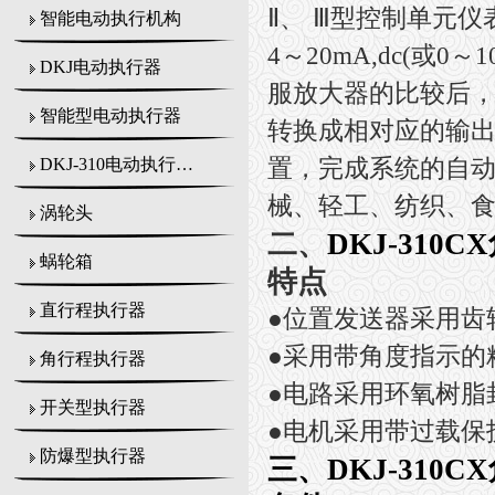
Ⅱ
、
Ⅲ
型控制单元仪
智能电动执行机构
4
～
20mA,dc(
或
0
～
1
DKJ电动执行器
服放大器的比较后
智能型电动执行器
转换成相对应的输
置，完成系统的自
DKJ-310电动执行机构
械、轻工、纺织、
涡轮头
二、
DKJ-310
蜗轮箱
特点
直行程执行器
●
位置发送器采用齿
●
采用带角度指示的
角行程执行器
●
电路采用环氧树脂
开关型执行器
●
电机采用带过载保
防爆型执行器
三、
DKJ-310