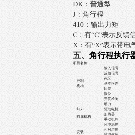
DK：普通型
J：角行程
410：输出力矩
C：有“C”表示反馈信
X：有“X”表示带电
五、
角行程执行
项目名称
输入信号
反馈信号
死区
控制
基本误差
机构
回差
限位
开度检测
精
动力
动力
驱动电机
加热器
附属机构
手动机构
环境温度
无
相对湿度
安装
环境气体
无