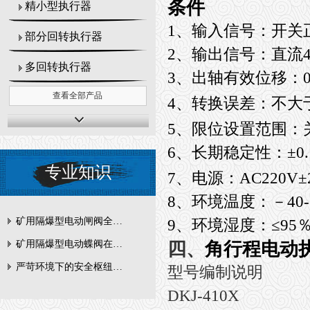
条件
精小型执行器
1
、输入信号：开关正
部分回转执行器
2
、输出信号：直流4-
多回转执行器
3
、出轴有效位移：0--
查看全部产品
4
、转换误差：不大于±
5
、限位设置范围：关限
6
、长期稳定性：±0.1
专业知识
7
、电源：AC220V±
8
、环境温度：－40-
矿用隔爆型电动闸阀全周期维护与故障排查要点
9
、环境湿度：≤95
四、
角行程电动
矿用隔爆型电动蝶阀在瓦斯管道控制中的防爆设计与安全标准解析
严苛环境下的安全枢纽：矿用隔爆型电动闸阀的技术剖析
型号编制说明
DKJ-410X