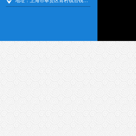
地址：上海市奉贤区青村镇沿钱公路351号