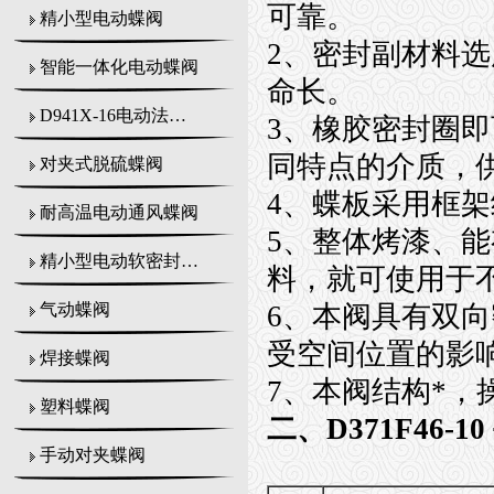
可靠。
精小型电动蝶阀
2、密封副材料选
智能一体化电动蝶阀
命长。
D941X-16电动法兰式蝶阀
3、橡胶密封圈
同特点的介质，
对夹式脱硫蝶阀
4、蝶板采用框
耐高温电动通风蝶阀
5、整体烤漆、
精小型电动软密封蝶阀
料，就可使用于
6、本阀具有双
气动蝶阀
受空间位置的影
焊接蝶阀
7、本阀结构*，
塑料蝶阀
二、
D371F46
手动对夹蝶阀