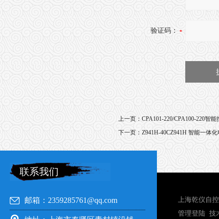
验证码：
上一页：
CPA101-220/CPA100-
下一页：
Z941H-40CZ941H 智能一
联系我们
邮箱：2359285761@qq.com
上海乾仪自控
管理登陆
技