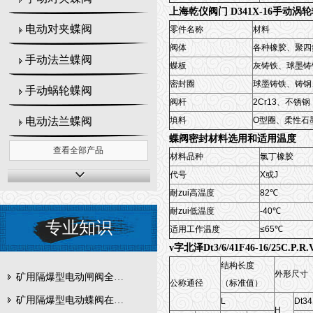
上海乾仪阀门 D341X-16手动涡
电动对夹蝶阀
零件名称
材料
阀体
各种橡胶、聚四
手动法兰蝶阀
蝶板
灰铸铁、球墨铸
密封圈
球墨铸铁、铸钢
手动蜗轮蝶阀
阀杆
2Cr13、不锈钢
填料
O型圈、柔性石
电动法兰蝶阀
蝶阀密封材料选用和适用温度
查看全部产品
材料品种
氯丁橡胶
代号
X或J
耐zui高温度
82℃
耐zui低温度
-40℃
专业知识
适用工作温度
≤65℃
v字北泽Dt3/6/41F46-16/25
结构长度
外形尺寸
矿用隔爆型电动闸阀全周期维护与故障排查要点
公称通径
（标准值）
矿用隔爆型电动蝶阀在瓦斯管道控制中的防爆设计与安全标准解析
L
Dt34
H