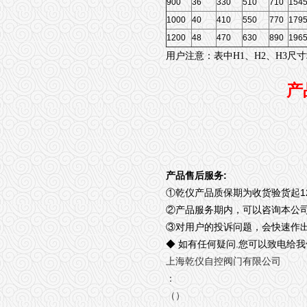
900
36
330
510
710
154
1000
40
410
550
770
179
1200
48
470
630
890
196
用户注意：表中H1、H2、H3
产
:
产品售后服务
1
①
乾仪产品质保期为收货验货起
②
产品服务期内，可以咨询本公
③
对用户的投诉问题，会快速作
.
◆
如有任何疑问
您可以致电给我
上海乾仪自控阀门有限公司
：
（）