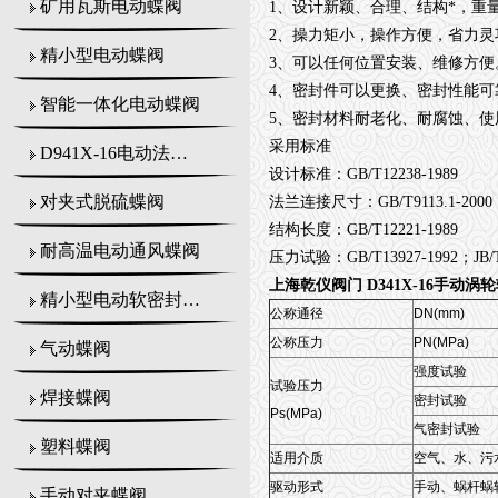
矿用瓦斯电动蝶阀
1、设计新颖、合理、结构*，重
2、操力矩小，操作方便，省力灵
精小型电动蝶阀
3、可以任何位置安装、维修方便
4、密封件可以更换、密封性能可
智能一体化电动蝶阀
5、密封材料耐老化、耐腐蚀、使
采用标准
D941X-16电动法兰式蝶阀
设计标准：GB/T12238-1989
对夹式脱硫蝶阀
法兰连接尺寸：GB/T9113.1-2000 G
结构长度：GB/T12221-1989
耐高温电动通风蝶阀
压力试验：GB/T13927-1992；JB/T
上海乾仪阀门 D341X-16手动涡
精小型电动软密封蝶阀
公称通径
DN(mm)
公称压力
PN(MPa)
气动蝶阀
强度试验
试验压力
焊接蝶阀
密封试验
Ps(MPa)
气密封试验
塑料蝶阀
适用介质
空气、水、污
驱动形式
手动、蜗杆蜗
手动对夹蝶阀