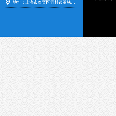
地址：上海市奉贤区青村镇沿钱公路351号