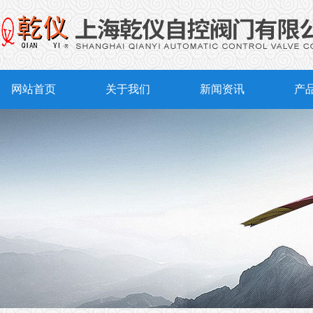
网站首页
关于我们
新闻资讯
产