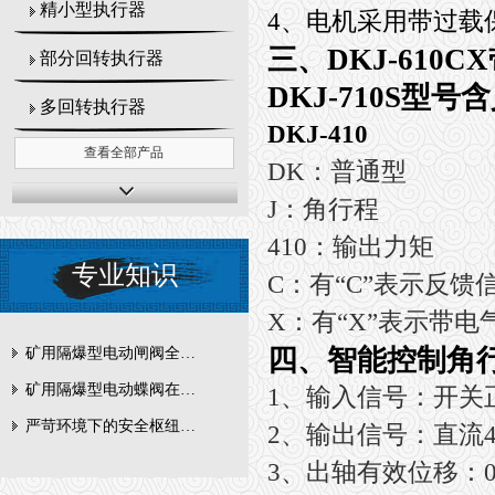
精小型执行器
4、电机采用带过载
三、
DKJ-610
部分回转执行器
DKJ-710S
型号含
多回转执行器
DKJ-410
查看全部产品
DK：普通型
J：角行程
410：输出力矩
专业知识
C：有“C”表示反馈信
X：有“X”表示带电
四、
智能控制角
矿用隔爆型电动闸阀全周期维护与故障排查要点
矿用隔爆型电动蝶阀在瓦斯管道控制中的防爆设计与安全标准解析
1
、输入信号：开关正
严苛环境下的安全枢纽：矿用隔爆型电动闸阀的技术剖析
2
、输出信号：直流4-
3
、出轴有效位移：0-