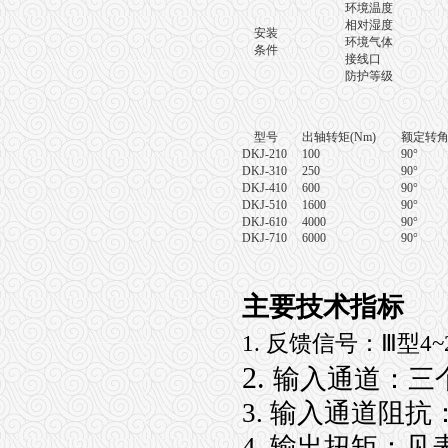
环境温度
无
相对湿度
安装
环境气体
无
条件
接线口
防护等级
型号
出轴转矩
(Nm)
额定转
DKJ-210
100
90°
DKJ-310
250
90°
DKJ-410
600
90°
DKJ-510
1600
90°
DKJ-610
4000
90°
DKJ-710
6000
90°
主要技术指标
1.
反馈信号：Ⅲ型4~20
2.
输入通道：三
3. 输入通道阻抗：
4. 输出扭矩：见