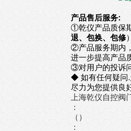
产品售后服务
:
①
乾仪产品质保
退、包换、包修
②
产品服务期内
进一步提高产品
③
对用户的投诉
◆
如有任何疑问
.
尽力为您提供良
上海乾仪自控阀
：
（）
：