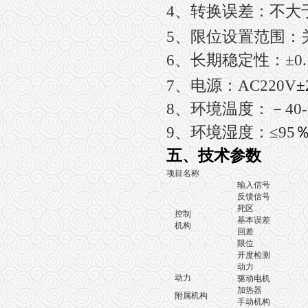
4
、转换误差：不大于±
5
、限位设置范围：关
6
、长期稳定性：±0.
7
、电源：AC220V
±
8
、环境温度：－40-
9
、环境湿度：≤95
五、技术参数
项目名称
输入信号
反馈信号
死区
控制
基本误差
机构
回差
限位
开度检测
精
动力
动力
驱动电机
加热器
附属机构
手动机构