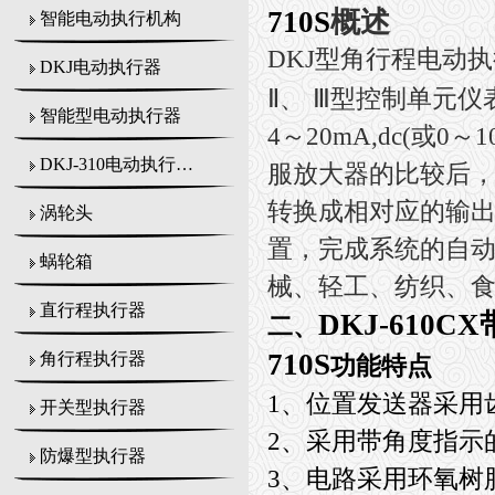
710S
概述
智能电动执行机构
DKJ
型角行程电动执
DKJ电动执行器
Ⅱ
、
Ⅲ
型控制单元仪
智能型电动执行器
4
～
20mA,dc(
或
0
～
1
DKJ-310电动执行机构
服放大器的比较后
转换成相对应的输
涡轮头
置，完成系统的自
蜗轮箱
械、轻工、纺织、食
直行程执行器
DKJ-610C
二、
710S
角行程执行器
功能特点
1、
位置发送器采用
开关型执行器
2、采用带角度指示
防爆型执行器
3、电路采用环氧树