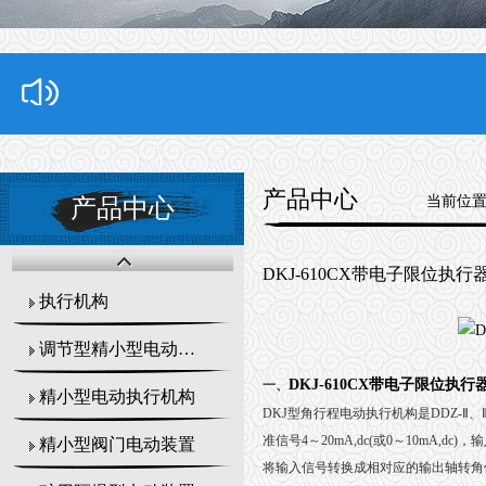
产品中心
当前位
产品中心
DKJ-610CX带电子限位执行器 
执行机构
调节型精小型电动执行器
DKJ-610CX带电子限位执行器 
一、
精小型电动执行机构
DKJ
型角行程电动执行机构是
DDZ-
Ⅱ
、
准信号
4
～
20mA,dc(
或
0
～
10mA,dc)
，输
精小型阀门电动装置
将输入信号转换成相对应的输出轴转角