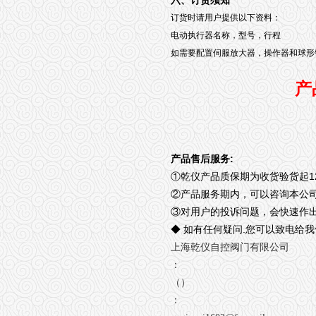
六、订货须知
订货时请用户提供以下资料：
电动执行器名称，型号，行程
如需要配置伺服放大器，操作器和球形
产
:
产品售后服务
1
①
乾仪产品质保期为收货验货起
②
产品服务期内，可以咨询本公
③
对用户的投诉问题，会快速作
.
◆
如有任何疑问
您可以致电给我
上海乾仪自控阀门有限公司
：
（）
：