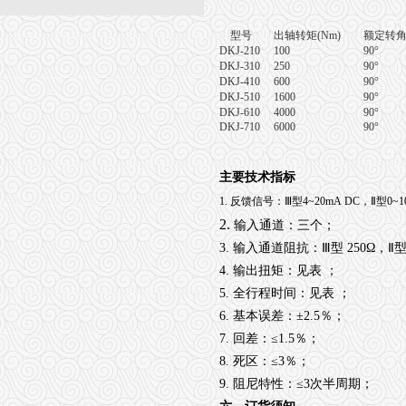
型号
出轴转矩
(Nm)
额定转
DKJ-210
100
90°
DKJ-310
250
90°
DKJ-410
600
90°
DKJ-510
1600
90°
DKJ-610
4000
90°
DKJ-710
6000
90°
主要技术指标
1.
反馈信号：Ⅲ型4~20mA DC，Ⅱ型0~10
2.
输入通道：三个；
3. 输入通道阻抗：Ⅲ型 250Ω，Ⅱ型
4. 输出扭矩：见表 ；
5. 全行程时间：见表 ；
6. 基本误差：±2.5％；
7. 回差：≤1.5％；
8. 死区：≤3％；
9. 阻尼特性：≤3次半周期；