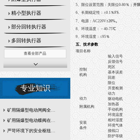
5
、限位设置范围：关限位0-80
％；开限位
6
、长期稳定性：±0.1
％FS.
精小型执行器
。
7
、电源：AC220V
±20%
部分回转执行器
8
、环境温度：－40-75
℃
9
、环境湿度：≤95
％
多回转执行器
五、技术参数
项目名称
查看全部产品
输入信号
反馈信号
死区
控制
基本误差
机构
回差
限位
专业知识
开度检测
精
动力
动力
驱动电机
加热器
附属机构
手动机构
矿用隔爆型电动闸阀全周期维护与故障排查要点
环境温度
无
相对湿度
矿用隔爆型电动蝶阀在瓦斯管道控制中的防爆设计与安全标准解析
安装
环境气体
无
条件
接线口
严苛环境下的安全枢纽：矿用隔爆型电动闸阀的技术剖析
防护等级