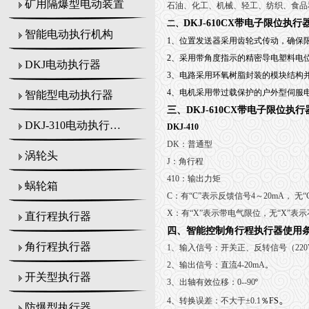
矿用隔爆型电动装置
石油、化工、机械、轻工、纺织、食品
DKJ-610CX带电子限位执行器 
二、
智能电动执行机构
1、
位置发送器采用齿轮式传动，确保
2、采用带角度指示的精密导电塑料电
DKJ电动执行器
3、电路采用环氧树脂封装的模块结构
4、电机采用带过载保护的户外型伺服
智能型电动执行器
三、
DKJ-610CX带电子限位执行器 
DKJ-310电动执行机构
DKJ-410
DK：普通型
涡轮头
J：角行程
410：输出力矩
蜗轮箱
C：有“C”表示反馈信号4～20mA， 无“
X：有“X”表示带电气限位，无“X”表
直行程执行器
四、
智能控制角行程执行器
使用
角行程执行器
1
、输入信号：开关正、反转信号（220V
2
、输出信号：直流4-20mA
。
开关型执行器
3
、出轴有效位移：0--90
º
。
4
、转换误差：不大于±0.1
％FS
防爆型执行器