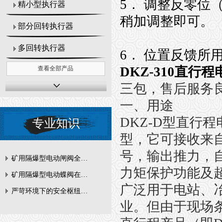
5． 调整反零位（
精小型执行器
稍加调整即可。
部分回转执行器
多回转执行器
6． 位置反馈
DKZ-310直行
查看全部产品
三包，售后服务
一、用途
DKZ-D型直行
专业知识
型，它可接收来自
号，输出推力，
矿用隔爆型电动闸阀全周期维护与故障排查要点
力矩保护功能及
矿用隔爆型电动蝶阀在瓦斯管道控制中的防爆设计与安全标准解析
广泛用于电站、
严苛环境下的安全枢纽：矿用隔爆型电动闸阀的技术剖析
业。但由于现场