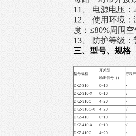
11、 电源电压：22
12、 使用环境：
度：≤80%周围
13、 防护等级：普
三、型号、规格
开关型
型号规格
行程开
输出信号（）
DKZ-310
0~10
×
DKZ-310-X
0~10
√
DKZ-310C
4~20
×
DKZ-310C-X
4~20
√
DKZ-410
0~10
×
DKZ-410-X
0~10
√
DKZ-410C
4~20
×