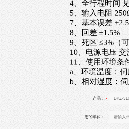
4、全行程时间 见
5、输入电阻 250
7、基本误差 ±2.
8、回差 ±1.5%
9、死区 ≤3%（
10、电源电压 交流2
11、使用环境条
a、环境温度：伺服
b、相对湿度：伺服
产品：
您的单位：