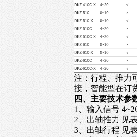
DKZ-410C-X
4~20
√
DKZ-510
0~10
×
DKZ-510-X
0~10
√
DKZ-510C
4~20
×
DKZ-510C-X
4~20
√
DKZ-610
0~10
×
DKZ-610-X
0~10
√
DKZ-610C
4~20
×
DKZ-610C-X
4~20
√
注：行程、推力
接，智能型在订
四、主要技术参
1、输入信号 4
2、出轴推力 见表
3、出轴行程 见表