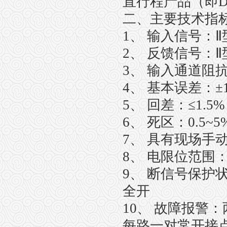
直行程产品（即D
二、主要技术指
1、 输入信号：Ⅱ型0
2、 反馈信号：Ⅱ型0
3、 输入通道阻抗
4
、 基本误差：±1
5、 回差：≤1.5
6、 死区：0.5~
7、 具有现场手
8、 电限位范围：下
9、 断信号保护
全开
10、 故障报警
每路一对常开接