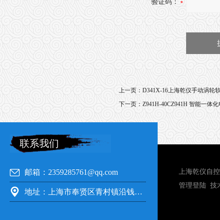
验证码：
上一页：
D341X-16上海乾仪手动涡
下一页：
Z941H-40CZ941H 智能一
联系我们
邮箱：2359285761@qq.com
上海乾仪自控
管理登陆
技
地址：上海市奉贤区青村镇沿钱公路351号