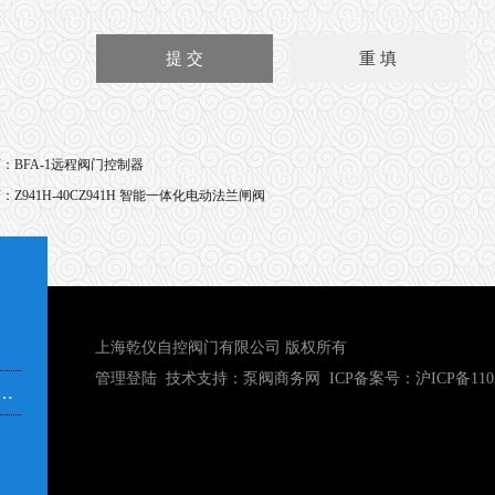
页：
BFA-1远程阀门控制器
页：
Z941H-40CZ941H 智能一体化电动法兰闸阀
上海乾仪自控阀门有限公司 版权所有
管理登陆
技术支持：
泵阀商务网
ICP备案号：
沪ICP备110
市奉贤区青村镇沿钱公路351号