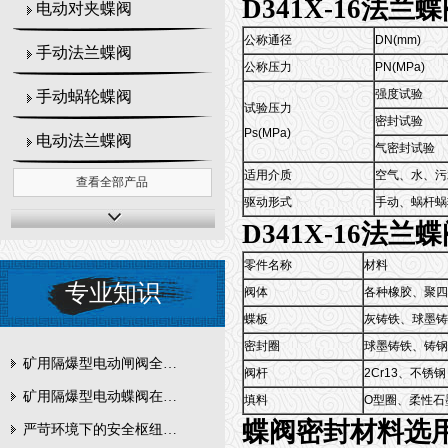
D341X-16法
电动对夹蝶阀
公称通径
DN(mm)
手动法兰蝶阀
公称压力
PN(MPa)
强度试验
手动蜗轮蝶阀
试验压力
密封试验
Ps(MPa)
电动法兰蝶阀
气密封试验
适用介质
空气、水、污
查看全部产品
驱动形式
手动、蜗杆蜗
D341X-16法
零件名称
材料
专业知识
阀体
各种橡胶、聚四
蝶板
灰铸铁、球墨铸
密封圈
球墨铸铁、铸钢
矿用隔爆型电动闸阀全周期维护与故障排查要点
阀杆
2Cr13、不锈钢
矿用隔爆型电动蝶阀在瓦斯管道控制中的防爆设计与安全标准解析
填料
O型圈、柔性石
蝶阀密封材料选
严苛环境下的安全枢纽：矿用隔爆型电动闸阀的技术剖析