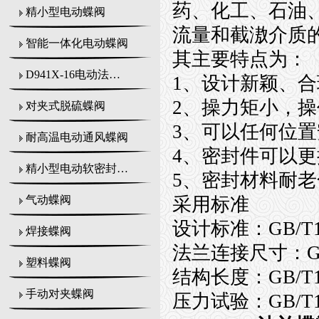
药、化工、石油
精小型电动蝶阀
流量和截滶介质
智能一体化电动蝶阀
其主要特点为：
D941X-16电动法兰式蝶阀
1、设计新颖、
2、操力矩小，
对夹式脱硫蝶阀
3、可以任何位
耐高温电动通风蝶阀
4、密封件可以
精小型电动软密封蝶阀
5、密封材料耐
采用标准
气动蝶阀
设计标准：GB/T12
焊接蝶阀
法兰连接尺寸：GB/T9
塑料蝶阀
结构长度：GB/T12
手动对夹蝶阀
压力试验：GB/T139