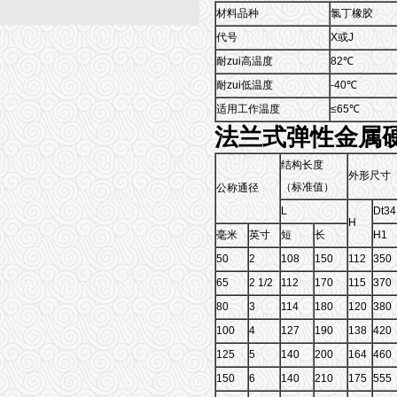
材料品种
氯丁橡胶
代号
X或J
耐zui高温度
82℃
耐zui低温度
-40℃
适用工作温度
≤65℃
法兰式弹性金属
结构长度
外形尺寸
（标准值）
公称通径
L
Dt34
H
毫米
英寸
短
长
H1
50
2
108
150
112
350
65
2 1/2
112
170
115
370
80
3
114
180
120
380
100
4
127
190
138
420
125
5
140
200
164
460
150
6
140
210
175
555