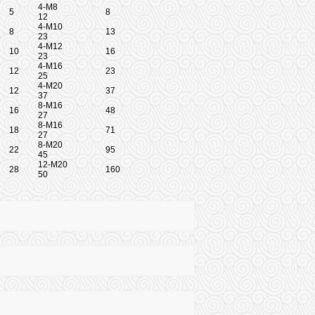
4-M8
5
8
12
4-M10
8
13
23
4-M12
10
16
23
4-M16
12
23
25
4-M20
12
37
37
8-M16
16
48
27
8-M16
18
71
27
8-M20
22
95
45
12-M20
28
160
50