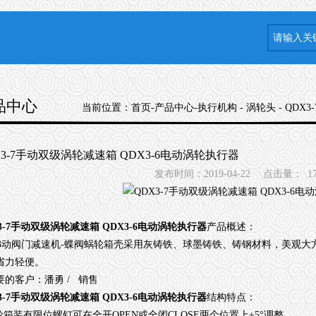
品中心
当前位置：
首页
-
产品中心
-
执行机构
-
涡轮头
- QDX
X3-7手动双级涡轮减速箱 QDX3-6电动涡轮执行器
发布时间：2019-04-22
点击量：
1
3-7手动双级涡轮减速箱 QDX3-6电动涡轮执行器
产品概述：
3
动阀门减速机
-
蝶阀蜗轮箱壳采用灰铸铁、球墨铸铁、铸钢材料，美观大
省力轻便。
要的客户：潘勇
/
销售
3-7手动双级涡轮减速箱 QDX3-6电动涡轮执行器
结构特点：
轮箱装有限位螺钉可在全开
OPEN
或全闭
CLOSE
两个位置上
±5°
调整。