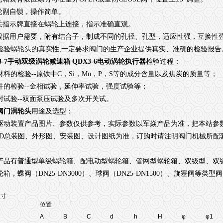
轮副自锁，操作简单。
关指示牌直接在蜗轮上连接，指示准确直观。
根据用户需要，附有结合子，制成不同的孔径、孔型，适应性强，互换性
检验蜗轮头的真实性
,
一定要求阀门的生产企业提供真实、准确的检验报告
3-7手动双级涡轮减速箱 QDX3-6电动涡轮执行器
检验过程：
材料的检验
--
原铁中
C
，
Si
，
Mn
，
P
，
S
等的成分含量以及焦炭的质量等；
件的检验
--
金相试验，延伸率试验，强度试验等；
封试验
--
双面泵压试验及多次开关试。
阀门涡轮头
用途及选型：
驱动装置产品图片、参数仅供参考，实际参数以军焱产品为准，把本站参
D
总装图、外形图、安装图、设计图纸为准，订购时请注明阀门机械所配
产品有普通型
单级蜗轮箱、配电动型蜗轮箱
、管网型蜗轮箱
、双级型
、双
轮箱，蝶阀（
DN25-DN3000
）、球阀（
DN25-DN1500
）、旋塞阀等类型阀
尺寸
位置
A
B
C
d
h
H
φ
φ1