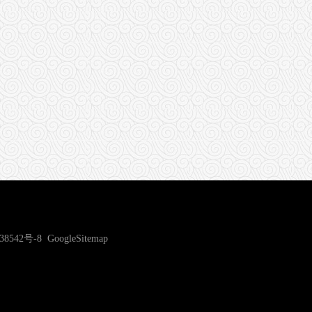
38542号-8
GoogleSitemap