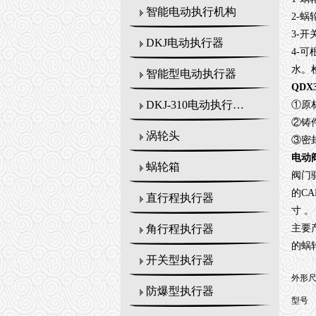
智能电动执行机构
2-
蜗
3-
开
DKJ电动执行器
4-
可
水。
智能型电动执行器
QDX
DKJ-310电动执行机构
①原
②铸
涡轮头
③密
电动
蜗轮箱
阀门
的
CA
直行程执行器
寸
。
主要
角行程执行器
的蜗
开关型执行器
外形
防爆型执行器
型号