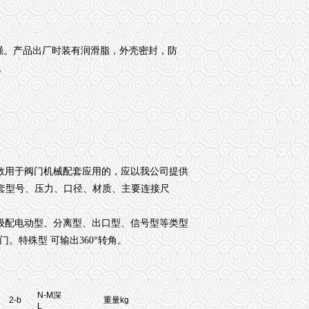
强。产品出厂时装有润滑脂，外壳密封，防
。
数用于阀门机械配套应用的，应以我公司提供
套型号、压力、口径、材质、主要连接尺
级配电动型
、分离型
、出口型
、信号型
等类型
门。特殊型 可输出
360°
转角。
N-M深
2-b
重量kg
L