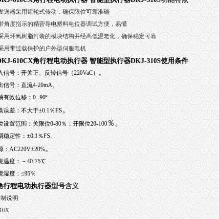
发送器采用齿轮式传动，确保限位可靠准确
带角度指示的精密导电塑料电位器调试方便，易懂
采用环氧树脂封装的模块结构并经高低温老化，确保稳定可靠
采用带过载保护的户外型伺服电机
DKJ-610CX角行程电动执行器 智能型执行器DKJ-310S
使用条件
入信号：开关正、反转信号（220VaC）。
出信号：直流4-20mA。
有效位移：0--90º
。
换误差：不大于±0.1％FS
％。
设置范围：关限位0-80％；开限位20-100
稳定性：±0.1％FS.
。
：AC220V±20%
温度：－40-75℃
境湿度：≤95％
角行程电动执行器
型号含义
编制说明
10X