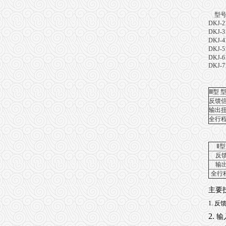
型
DKJ-2
DKJ-3
DKJ-4
DKJ-5
DKJ-6
DKJ-7
Ⅲ型 
反馈
输出
全行程
Ⅱ型
反
输
全行
主要
1.
反馈
2.
输