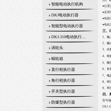
智能电动执行机构
●
位置
●
采用
DKJ电动执行器
●
电路
●
电机
智能型电动执行器
三、
DKJ-310电动执行机构
1
、输
2
、输
涡轮头
3
、出轴
4
、转
蜗轮箱
5
、限位
6
、长期
直行程执行器
7
、电源
角行程执行器
8
、环境
9
、环
开关型执行器
四、
型号
防爆型执行器
DKJ-4