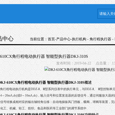
品中心
当前位置：
首页
-
产品中心
-
执行机构
-
角行程执行器
-
J-610CX角行程电动执行器 智能型执行器DKJ-310S
发布时间：2019-04-22
点击量：
1
DKJ-610CX角行程电动执行器 智能型执行器DKJ-310S
概述
角行程电动执行机构是
DDZ-
Ⅱ
、
Ⅲ
型系列仪表中的执行单元，与
DDZ-
Ⅱ
、
Ⅲ
型控制单
号
4
～
20mA,dc(
或
0
～
10mA,dc)
，输入信号和位置发送器的反馈信号，通过伺服放大器的
入信号转换成相对应的输出轴转角位移：自动地操纵风门挡板，蝶阀，球阀等装置，完
、化工、机械、轻工、纺织、食品和医药等工业部门的调节系统中
.
DKJ-610CX角行程电动执行器 智能型执行器DKJ-310S
功能特点