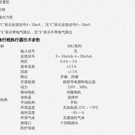
普通型
行程
：输出力矩
“C”表示反馈信号4～20mA， 无“C”表示反馈信号0～10mA
“X”表示带电气限位，无“X”表示不带电气限位
角行程执行器
技术参数
名称
DKJ
系列
输入信号
无
反馈信号
0
～
10mAdc 4
～
20mAdc
死区
0.4
％～
3
％
制
基本误差
±2.5
％
机构
回差
≤1.5
％
限位
开侧，闭侧
开度检测
精密导电塑料电位器
动力
220V
，
50Hz
力
驱动电机
伺服电机
加热器
选择件
机构
手动机构
手轮
环境温度
无加热器
-25
℃
～
+70
℃
相对湿度
<95<>％
装
环境气体
无腐蚀性气体
件
接线口
十四线插头
防护等级