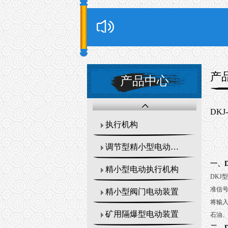
产
产品中心
DK
执行机构
调节型精小型电动执行器
一、
精小型电动执行机构
DKJ
型
准信
精小型阀门电动装置
将输
矿用隔爆型电动装置
石油
二、