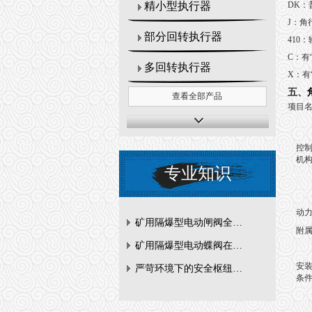
DK：
精小型执行器
J：角
部分回转执行器
410
C：有
多回转执行器
X：有
五、
查看全部产品
项目
控
专业知识
动
矿用隔爆型电动闸阀全周期维护与故障排查要点
附属
矿用隔爆型电动蝶阀在瓦斯管道控制中的防爆设计与安全标准解析
安
严苛环境下的安全枢纽：矿用隔爆型电动闸阀的技术剖析
条