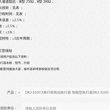
输入通道阻抗：Ⅲ型 250Ω，Ⅱ型 200Ω；
输出扭矩：见表 ；
全行程时间：见表 ；
基本误差：±2.5％；
回差：≤1.5％；
死区：≤3％；
阻尼特性：≤3次半周期；
订货须知
时请用户提供以下资料：
执行器名称，型号，行程
配置伺服放大器，操作器和球形铰链应另注明.
产品：
您的单位：