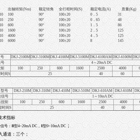
号
出轴转矩
(Nm)
额定转角
全行程时间
(S)
额定电流
(A)
质量
(Kg)
10
100
90°
100±20
0
．
5
31
10
250
90°
100±20
0
．
65
48
10
600
90°
100±20
1
．
5
86
10
1600
90°
100±20
2
．
5
125
10
4000
90°
100±20
4
．
5
125
10
6000
90°
100±20
8
145
型号
DKJ-2100M
DKJ-3100M
DKJ-4100M
DKJ-5100M
DKJ-6100AM
DKJ-6100M
DKJ
信号
4
～20mA DC
扭矩
100
250
600
1600
2500
4000
时间S
25
40
60
 型号
DKJ-210M
DKJ-310M
DKJ-410M
DKJ-510M
DKJ-610AM
DKJ-610M
DK
馈信号
1
～10mA DC
出扭矩
100
250
600
1600
2500
4000
程时间S
25
40
60
技术指标
；
信号：Ⅲ型4~20mA DC，Ⅱ型0~10mA DC
入通道：三个；