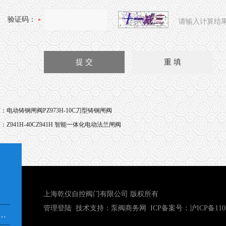
验证码：
请输入计算结
页：
电动铸钢闸阀PZ973H-10C刀型铸钢闸阀
页：
Z941H-40CZ941H 智能一体化电动法兰闸阀
上海乾仪自控阀门有限公司 版权所有
管理登陆
技术支持：
泵阀商务网
ICP备案号：
沪ICP备110
市奉贤区青村镇沿钱公路351号