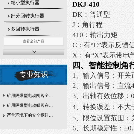
精小型执行器
DKJ-410
DK：普通型
部分回转执行器
J：角行程
多回转执行器
410：输出力矩
查看全部产品
C：有“C”表示反馈信
X：有“X”表示带电
四、
智能控制角
专业知识
1
、输入信号：开关正
2
、输出信号：直流4-
3
、出轴有效位移：0-
矿用隔爆型电动闸阀全周期维护与故障排查要点
4
、转换误差：不大于±
矿用隔爆型电动蝶阀在瓦斯管道控制中的防爆设计与安全标准解析
严苛环境下的安全枢纽：矿用隔爆型电动闸阀的技术剖析
5
、限位设置范围：关
6
、长期稳定性：±0.