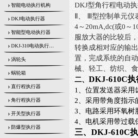
DKJ
型角行程电动执
智能电动执行机构
Ⅱ
、
Ⅲ
型控制单元仪
DKJ电动执行器
4
～
20mA,dc(
或
0
～
1
智能型电动执行器
服放大器的比较后
DKJ-310电动执行机构
转换成相对应的输
置，完成系统的自
涡轮头
械、轻工、纺织、食
蜗轮箱
DKJ-610
二、
直行程执行器
1、
位置发送器采用
2、采用带角度指示
角行程执行器
3、电路采用环氧树
开关型执行器
4、电机采用带过载
防爆型执行器
三、
DKJ-610