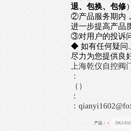
退、包换、包修
②
产品服务期内
进一步提高产品
③
对用户的投诉
◆
如有任何疑问
.
尽力为您提供良
上海乾仪自控阀
：
（）
：
：
qianyi1602@fo
产品：