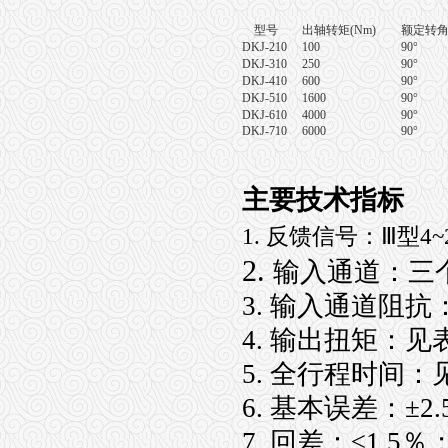
型号
出轴转矩
(Nm)
额定转
DKJ-210
100
90°
DKJ-310
250
90°
DKJ-410
600
90°
DKJ-510
1600
90°
DKJ-610
4000
90°
DKJ-710
6000
90°
主要技术指标
1.
反馈信号：Ⅲ型4~20
2.
输入通道：三
3. 输入通道阻抗：
4. 输出扭矩：见
5. 全行程时间：
6. 基本误差：±2
7. 回差：≤1.5％