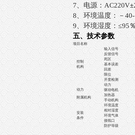
7
、电源：AC220V
±
8
、环境温度：－40-
9
、环境湿度：≤95
五、技术参数
项目名称
输入信号
反馈信号
死区
控制
基本误差
机构
回差
限位
开度检测
精
动力
动力
驱动电机
加热器
附属机构
手动机构
环境温度
无
相对湿度
安装
环境气体
无
条件
接线口
防护等级