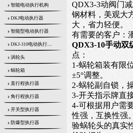
QDX3-3
动阀门减
智能电动执行机构
钢材料，美观大
DKJ电动执行器
大，省力轻便。
智能型电动执行器
有需要的客户：
QDX3-10手动
DKJ-310电动执行机构
点：
涡轮头
1-
蜗轮箱装有限
蜗轮箱
±5°
调整。
2-
蜗轮副自锁，
直行程执行器
3-
开关指示牌直
角行程执行器
4-
可根据用户需
开关型执行器
性强，互换性强
防爆型执行器
验蜗轮头的真实