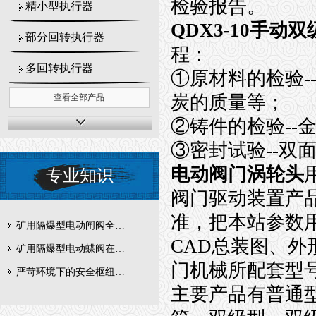
检验报告。
精小型执行器
QDX3-10手动
部分回转执行器
程：
多回转执行器
①原材料的检验
-
炭的质量等；
查看全部产品
②铸件的检验
--
③密封试验
--
双
电动阀门涡轮头
专业知识
阀门驱动装置产
准，把本站参数
矿用隔爆型电动闸阀全周期维护与故障排查要点
CAD
总装图、外
矿用隔爆型电动蝶阀在瓦斯管道控制中的防爆设计与安全标准解析
门机械所配套型
严苛环境下的安全枢纽：矿用隔爆型电动闸阀的技术剖析
主要产品有普通