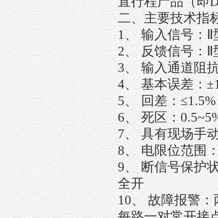
直行程产品（即D
二、主要技术指
1、 输入信号：Ⅱ型0
2、 反馈信号：Ⅱ型0
3、 输入通道阻抗
4
、 基本误差：±1
5、 回差：≤1.5
6、 死区：0.5~
7、 具有现场手
8、 电限位范围：下
9、 断信号保护
全开
10、 故障报警
每路一对常开接