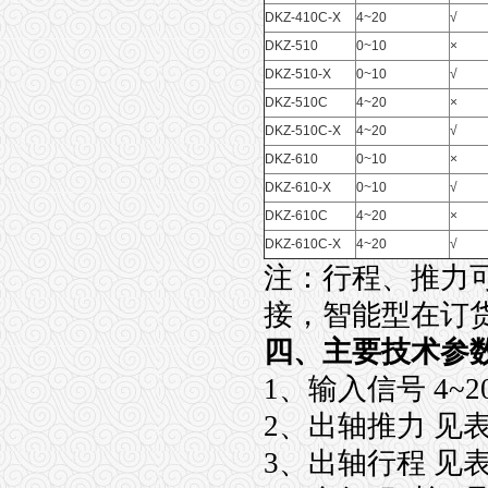
DKZ-410C-X
4~20
√
DKZ-510
0~10
×
DKZ-510-X
0~10
√
DKZ-510C
4~20
×
DKZ-510C-X
4~20
√
DKZ-610
0~10
×
DKZ-610-X
0~10
√
DKZ-610C
4~20
×
DKZ-610C-X
4~20
√
注：行程、推力
接，智能型在订
四、主要技术参
1、输入信号 4
2、出轴推力 见表
3、出轴行程 见表