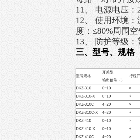
11、 电源电压：22
12、 使用环境：
度：≤80%周围
13、 防护等级：普
三、型号、规格
开关型
型号规格
行程开
输出信号（）
DKZ-310
0~10
×
DKZ-310-X
0~10
√
DKZ-310C
4~20
×
DKZ-310C-X
4~20
√
DKZ-410
0~10
×
DKZ-410-X
0~10
√
DKZ-410C
4~20
×