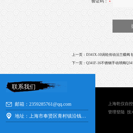
验证码：
上一页：
D341X-10涡轮传动法兰蝶阀
下一页：
Q341F-16不锈钢手动球阀Q341
联系我们
邮箱：2359285761@qq.com
上海乾仪自控
管理登陆
技
地址：上海市奉贤区青村镇沿钱公路351号