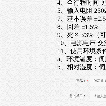
4、全行程时间 见
5、输入电阻 250
7、基本误差 ±2.
8、回差 ±1.5%
9、死区 ≤3%（
10、电源电压 交流2
11、使用环境条
a、环境温度：伺服
b、相对湿度：伺服
产品：
您的单位：