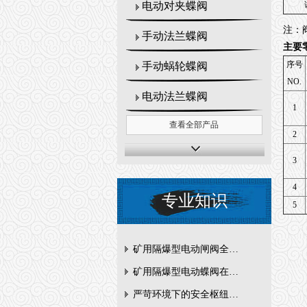
电动对夹蝶阀
注：
手动法兰蝶阀
主要
序号
手动蜗轮蝶阀
NO.
电动法兰蝶阀
1
查看全部产品
2
3
4
专业知识
5
矿用隔爆型电动闸阀全周期维护与故障排查要点
矿用隔爆型电动蝶阀在瓦斯管道控制中的防爆设计与安全标准解析
严苛环境下的安全枢纽：矿用隔爆型电动闸阀的技术剖析