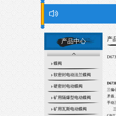
产
产品中心
D67
蝶阀
软密封电动法兰蝶阀
D67
硬密封电动蝶阀
三偏
矛盾
矿用隔爆型电动蝶阀
手动
矿用瓦斯电动蝶阀
三偏
GB