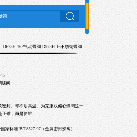
- D673H-16P气动蝶阀 D973H-16不锈钢蝶阀
046
软密封、却不耐高温。为克服双偏心蝶阀这一
是正锥，而是斜锥。
JB/T8527-97（金属密封蝶阀），