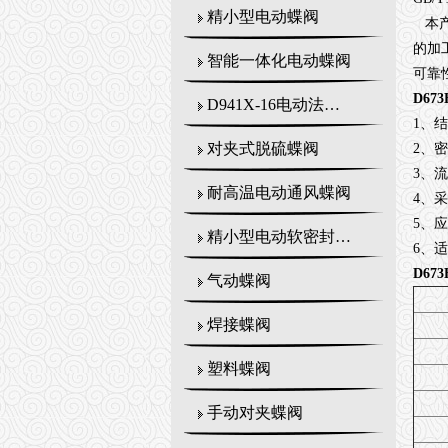
精小型电动蝶阀
本产
的加
智能一体化电动蝶阀
可靠
D67
D941X-16电动法兰式蝶阀
1、
对夹式脱硫蝶阀
2、
3、
耐高温电动通风蝶阀
4、
5、
精小型电动软密封蝶阀
6、
D67
气动蝶阀
焊接蝶阀
塑料蝶阀
手动对夹蝶阀