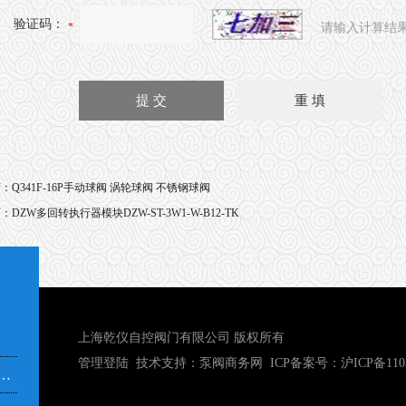
验证码：
请输入计算结
页：
Q341F-16P手动球阀 涡轮球阀 不锈钢球阀
页：
DZW多回转执行器模块DZW-ST-3W1-W-B12-TK
上海乾仪自控阀门有限公司 版权所有
管理登陆
技术支持：
泵阀商务网
ICP备案号：
沪ICP备110
市奉贤区青村镇沿钱公路351号