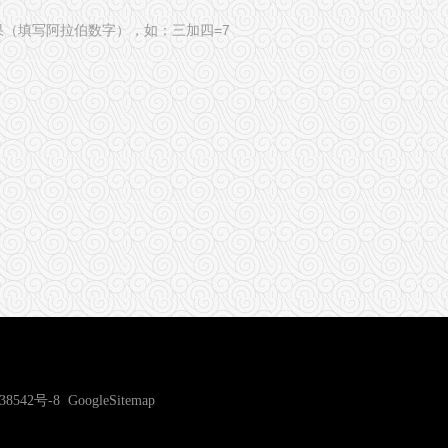
果（填写阿拉伯数字），如：三加四=7
38542号-8
GoogleSitemap