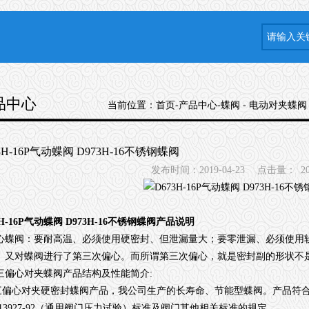
品中心
当前位置：
首页
-
产品中心
-
蝶阀
-
电动对夹蝶阀
3H-16P气动蝶阀 D973H-16不锈钢蝶阀
发布时间：2019-04-23
点击量：
2
3H-16P气动蝶阀 D973H-16不锈钢蝶阀
产品说明
心蝶阀：要耐高温、必须使用硬密封、但泄漏量大；要零泄漏、必须使用
、又对蝶阀进行了第三次偏心。而所谓第三次偏心，就是密封副的形状不
三偏心对夹蝶阀产品结构及性能简介:
心对夹硬密封蝶阀产品，我公司生产的长寿命、节能型蝶阀。产品符合国家标准
/T13927-92（通用阀门压力试验）标准及阀门其他相关标准的规定。