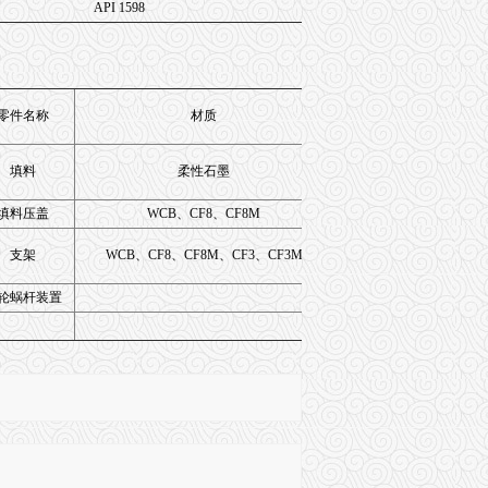
API 1598
零件名称
材质
填料
柔性石墨
填料压盖
WCB、CF8、CF8M
支架
WCB、CF8、CF8M、CF3、CF3M
轮蜗杆装置