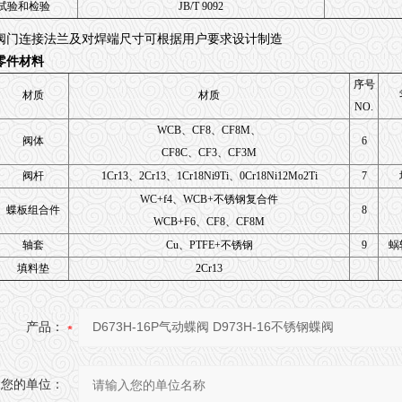
试验和检验
JB/T 9092
阀门连接法兰及对焊端尺寸可根据用户要求设计制造
零件材料
序号
材质
材质
NO.
WCB、CF8、CF8M、
阀体
6
CF8C、CF3、CF3M
阀杆
1Cr13、2Cr13、1Cr18Ni9Ti、0Cr18Ni12Mo2Ti
7
WC+f4、WCB+不锈钢复合件
蝶板组合件
8
WCB+F6、CF8、CF8M
轴套
Cu、PTFE+不锈钢
9
蜗
填料垫
2Cr13
产品：
您的单位：