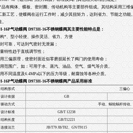
品有阀体、蝶板、密封圈、传动机构等主要部件组成。其结构采用三维
工新工艺，使蝶阀在运行工作时，减少其扭矩力，达到省力、节能之功能
性。
3H-16P气动蝶阀 D973H-16不锈钢蝶阀
其主要性能特点是：
结构*、型小轻便、操作灵活、省力、方便
密封可靠，可达到气密封无泄漏；
流量特性趋于直线调节性；
采用三偏原理，使密封面近似零磨损延长了阀门的使用寿命；
应用范围广。如：可用于水、蒸汽、油品、空气、煤气等介质。
适用不同温度及6.4MPa以下的压力等级，耐腐蚀等各种介质。
3H-16P气动蝶阀 D973H-16不锈钢蝶阀
产品采用标准
结构形式
三偏心
设计依据
GB
驱动方式
手动、蜗轮蜗杆传动
设计标准
GB/T 12238
结构长度
GB/T12221
连接法兰
JB/T79 JB/T82、GN/T9115