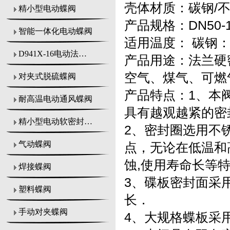
壳体材质：碳钢/
精小型电动蝶阀
产品规格：DN50-1
智能一体化电动蝶阀
适用温度： 碳钢：-
D941X-16电动法兰式蝶阀
产品用途：法兰硬
空气、煤气、可燃
对夹式脱硫蝶阀
产品特点：1、本
耐高温电动通风蝶阀
具有越观越紧的密
精小型电动软密封蝶阀
2
、密封圈选用不
气动蝶阀
点，无论在低温和
蚀,使用寿命长等
焊接蝶阀
3
、碟板密封面采
塑料蝶阀
长．
手动对夹蝶阀
4
、大规格蝶板采