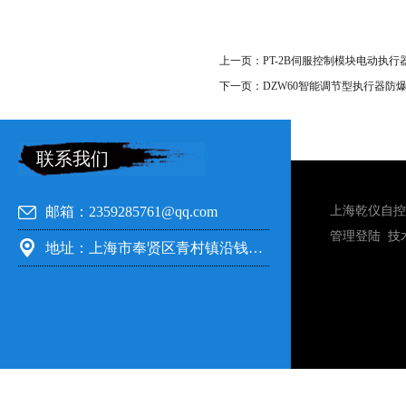
上一页：
PT-2B伺服控制模块电动执行
下一页：
DZW60智能调节型执行器防
联系我们
邮箱：2359285761@qq.com
上海乾仪自控
管理登陆
技
地址：上海市奉贤区青村镇沿钱公路351号