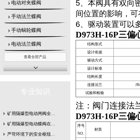
5
、本阀具有双向
电动对夹蝶阀
间位置的影响，可
手动法兰蝶阀
6
、驱动装置可以多
手动蜗轮蝶阀
D973H-16P
电动法兰蝶阀
结构形式
设计依据
查看全部产品
驱动方式
设计标准
结构长度
连接法兰
JB
专业知识
试验和检验
注：阀门连接法
矿用隔爆型电动闸阀全周期维护与故障排查要点
D973H-16P
矿用隔爆型电动蝶阀在瓦斯管道控制中的防爆设计与安全标准解析
序号
材质
NO.
严苛环境下的安全枢纽：矿用隔爆型电动闸阀的技术剖析