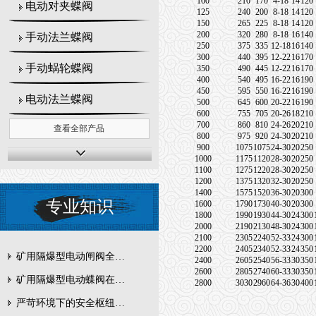
100
210
170
4-18
14
120
电动对夹蝶阀
125
240
200
8-18
14
120
150
265
225
8-18
14
120
200
320
280
8-18
16
140
手动法兰蝶阀
250
375
335
12-18
16
140
300
440
395
12-22
16
170
手动蜗轮蝶阀
350
490
445
12-22
16
170
400
540
495
16-22
16
190
450
595
550
16-22
16
190
电动法兰蝶阀
500
645
600
20-22
16
190
600
755
705
20-26
18
210
700
860
810
24-26
20
210
查看全部产品
800
975
920
24-30
20
210
900
1075
1075
24-30
20
250
1000
1175
1120
28-30
20
250
1100
1275
1220
28-30
20
250
1200
1375
1320
32-30
20
250
1400
1575
1520
36-30
20
300
专业知识
1600
1790
1730
40-30
20
300
1800
1990
1930
44-30
24
300
2000
2190
2130
48-30
24
300
2100
2305
2240
52-33
24
300
2200
2405
2340
52-33
24
350
矿用隔爆型电动闸阀全周期维护与故障排查要点
2400
2605
2540
56-33
30
350
2600
2805
2740
60-33
30
350
矿用隔爆型电动蝶阀在瓦斯管道控制中的防爆设计与安全标准解析
2800
3030
2960
64-36
30
400
严苛环境下的安全枢纽：矿用隔爆型电动闸阀的技术剖析