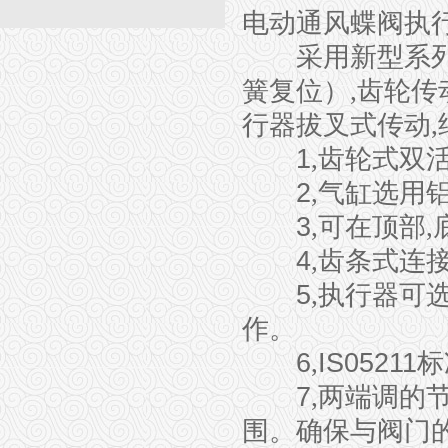
电动
通
风
蝶
阀执
采用新型系
簧
复
位）,
齿轮传
行器拔叉式
传动
,
1
,
齿轮
式双活
2
,
气缸
选
用
3
,
可在
顶
部,
4
,
齿
条式
连
5
,
执
行器可
作。
6
,
IS05211
标
7
,
两端
调
的
围
。确保与
阀门