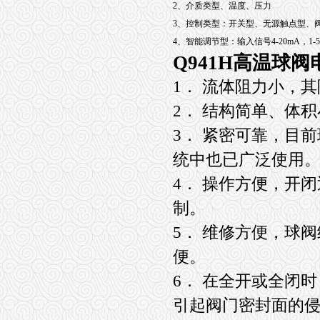
2、介质类型、温度、压力
3、控制类型：开关型、无源触点型、
4、智能调节型：输入信号4-20mA，1-5V，
Q941H高温球阀
1． 流体阻力小，
2． 结构简单、体
3． 紧密可靠，目
统中也已广泛使用
4． 操作方便，开
制。
5． 维修方便，球
便。
6． 在全开或全闭
引起阀门密封面的