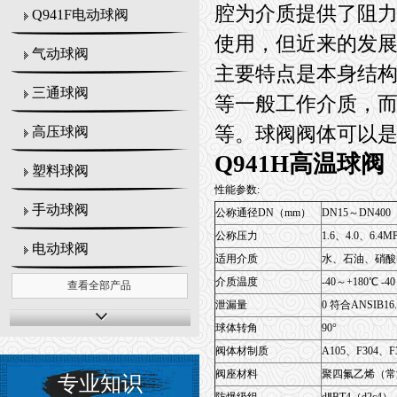
腔为介质提供了阻力
Q941F电动球阀
使用，但近来的发
气动球阀
主要特点是本身结
三通球阀
等一般工作介质，而
等。球阀阀体可以
高压球阀
Q941H高温球阀
塑料球阀
性能参数:
手动球阀
公称通径DN（mm）
DN15～DN400
公称压力
1.6、4.0、6.4
电动球阀
适用介质
水、石油、硝酸
介质温度
-40～+180℃ -4
查看全部产品
泄漏量
0 符合ANSIB16
球体转角
90°
阀体材制质
A105、F304、F
阀座材料
聚四氟乙烯（常
专业知识