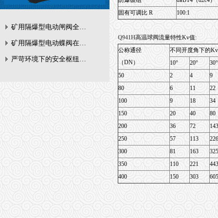
防爆级组
dⅡBT4（d2
固有可调比 R
100:1
矿用隔爆型电动闸阀全周期维护与故障排查要点
Q941H高温球阀
流量特性Kv值:
矿用隔爆型电动蝶阀在瓦斯管道控制中的防爆设计与安全标准解析
公称通径
不同开度角下的K
严苛环境下的安全枢纽：矿用隔爆型电动闸阀的技术剖析
（DN）
10°
20°
30°
50
2
4
9
80
6
11
22
100
9
18
34
150
20
40
80
200
36
72
14
250
57
113
22
300
81
163
32
350
110
221
44
400
150
303
60