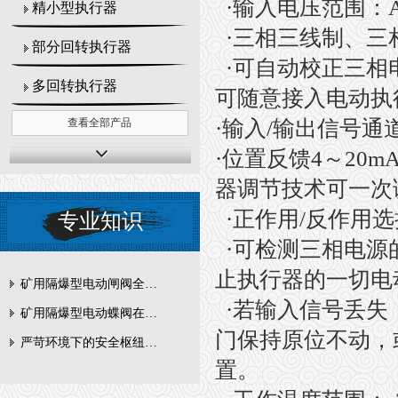
·
输入电压范围：
精小型执行器
·
三相三线制、三
部分回转执行器
·
可自动校正三相
多回转执行器
可随意接入电动执
·
输入
/
输出信号通
查看全部产品
·
位置反馈
4
～
20m
器调节技术可一次
·
正作用
/
反作用选
专业知识
·
可检测三相电源
止执行器的一切电
矿用隔爆型电动闸阀全周期维护与故障排查要点
·
若输入信号丢失
矿用隔爆型电动蝶阀在瓦斯管道控制中的防爆设计与安全标准解析
门保持原位不动，
严苛环境下的安全枢纽：矿用隔爆型电动闸阀的技术剖析
置。