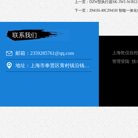
上一页：
DZW型执行器SK-3W1-W-B
下一页：
Z941H-40CZ941H 智能一
联系我们
邮箱：2359285761@qq.com
上海乾仪自控
管理登陆
技
地址：上海市奉贤区青村镇沿钱公路351号