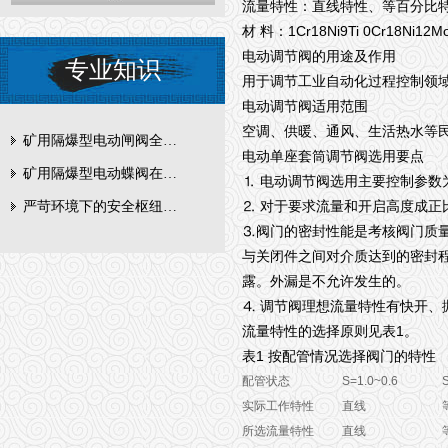
流量特性：直线特性、等百分比
1Cr18Ni9Ti 0Cr18Ni12M
材
料：
电动调节阀的用途及作用
专业知识
用于调节工业自动化过程控制领
电动调节阀适用范围
空调、供暖、通风、生活热水等
矿用隔爆型电动闸阀全周期维护与故障排查要点
电动单座套筒调节阀
选用要点
矿用隔爆型电动蝶阀在瓦斯管道控制中的防爆设计与安全标准解析
⒈
电动调节阀选用主要控制参数
⒉
对于要求流量和开启高度成正
严苛环境下的安全枢纽：矿用隔爆型电动闸阀的技术剖析
⒊
阀门的密封性能是考核阀门质
与关闭件之间对介质达到的密封
露。外漏是不允许发生的。
⒋
调节阀理想流量特性有快开、
1
流量特性的选择原则见表
。
1
表
按配管情况选择阀门的特性
配管状态
S=1.0~0.6
实际工作特性
直线
所选流量特性
直线