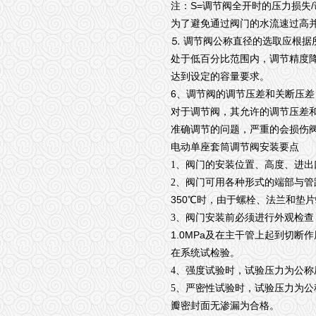
S=
/
注：
调节阀全开时的压力损失
为了避免通过阀门的水流速过高
⒌
调节阀公称直径的选取应根据
处于低百分比范围内，调节精度
达到设定的容量要求。
6
、调节阀的调节压差和关断压差
对于调节阀，其允许的调节压差
准确调节的问题，严重的会损伤
电动单座套筒调节阀
安装要点
1、阀门的安装位置、高度、进
2、阀门可用各种形式的端部与管
350
℃
时，由于螺栓、法兰和垫片
3、阀门安装前必须进行外观检
1.0MPa
及在主干管上起到切断作
在系统试检验。
4、强度试验时，试验压力为公称
5、严密性试验时，试验压力为公
瓣密封面无渗漏为合格。