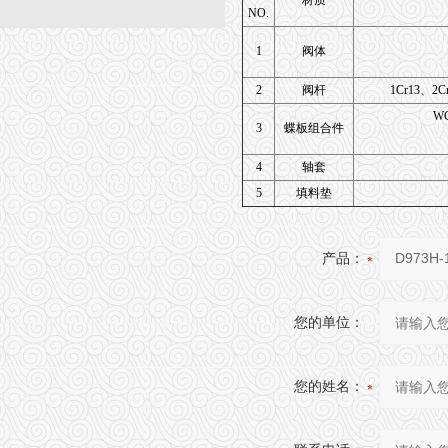
材质
NO.
1
阀体
2
阀杆
1Cr13、2C
W
3
蝶板组合件
4
轴套
5
填料垫
产品：
您的单位：
您的姓名：