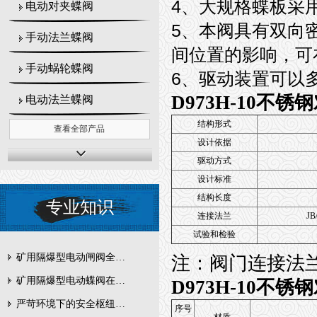
4
、大规格蝶板采
电动对夹蝶阀
5
、本阀具有双向
手动法兰蝶阀
间位置的影响，可
手动蜗轮蝶阀
6
、驱动装置可以多
D973H-10不
电动法兰蝶阀
结构形式
查看全部产品
设计依据
驱动方式
设计标准
结构长度
专业知识
连接法兰
JB
试验和检验
矿用隔爆型电动闸阀全周期维护与故障排查要点
注：阀门连接法
矿用隔爆型电动蝶阀在瓦斯管道控制中的防爆设计与安全标准解析
D973H-10不
严苛环境下的安全枢纽：矿用隔爆型电动闸阀的技术剖析
序号