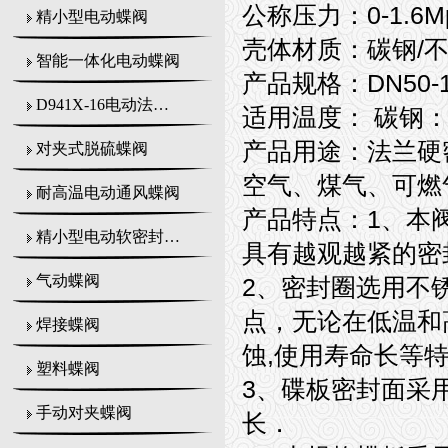
公称压力：0-1.6M
精小型电动蝶阀
壳体材质：碳钢/
智能一体化电动蝶阀
产品规格：DN50-1
D941X-16电动法兰式蝶阀
适用温度： 碳钢：-
产品用途：法兰硬
对夹式脱硫蝶阀
空气、煤气、可燃
耐高温电动通风蝶阀
产品特点：1、本
精小型电动软密封蝶阀
具有越观越紧的密
气动蝶阀
2
、密封圈选用不
点，无论在低温和
焊接蝶阀
蚀,使用寿命长等
塑料蝶阀
3
、碟板密封面采
手动对夹蝶阀
长．