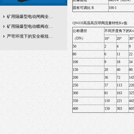
防爆级组
dⅡBT4（d2
固有可调比 R
100:1
矿用隔爆型电动闸阀全周期维护与故障排查要点
Q941H高温高压球阀
流量特性Kv值:
矿用隔爆型电动蝶阀在瓦斯管道控制中的防爆设计与安全标准解析
公称通径
不同开度角下的K
严苛环境下的安全枢纽：矿用隔爆型电动闸阀的技术剖析
（DN）
10°
20°
30°
50
2
4
9
80
6
11
22
100
9
18
34
150
20
40
80
200
36
72
14
250
57
113
22
300
81
163
32
350
110
221
44
400
150
303
60