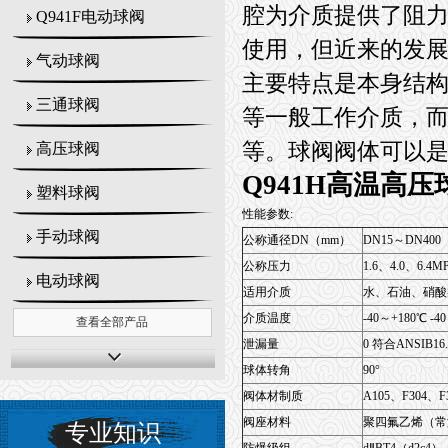
腔为介质提供了阻力
Q941F电动球阀
使用，但近来的发
气动球阀
主要特点是本身结
三通球阀
等一般工作介质，而
等。球阀阀体可以
高压球阀
Q941H高温高压
塑料球阀
性能参数:
手动球阀
公称通径DN（mm）
DN15～DN400
公称压力
1.6、4.0、6.4
电动球阀
适用介质
水、石油、硝酸
介质温度
-40～+180℃ -4
查看全部产品
泄漏量
0 符合ANSIB16
球体转角
90°
阀体材制质
A105、F304、F
阀座材料
聚四氟乙烯（常
专业知识