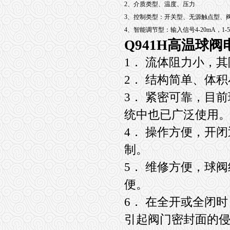
2、介质类型、温度、压力
3、控制类型：开关型、无源触点型、
4、智能调节型：输入信号4-20mA，1-5V，
Q941H高温球阀
1． 流体阻力小，
2． 结构简单、体
3． 紧密可靠，目
统中也已广泛使用
4． 操作方便，开
制。
5． 维修方便，球
便。
6． 在全开或全闭
引起阀门密封面的