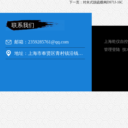
下一页：
对夹式脱硫蝶阀D971J-16C
联系我们
邮箱：2359285761@qq.com
上海乾仪自控
管理登陆
技
地址：上海市奉贤区青村镇沿钱公路351号