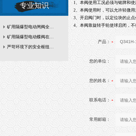
1、本阀使用工况必须与铭牌和
专业知识
2、本阀使用时，可以允许轻微
3、开启阀门时，以定位块的止
4、本阀靠旋转手轮使球启闭，
矿用隔爆型电动闸阀全周期维护与故障排查要点
矿用隔爆型电动蝶阀在瓦斯管道控制中的防爆设计与安全标准解析
产品：
严苛环境下的安全枢纽：矿用隔爆型电动闸阀的技术剖析
您的单位：
您的姓名：
联系电话：
常用邮箱：