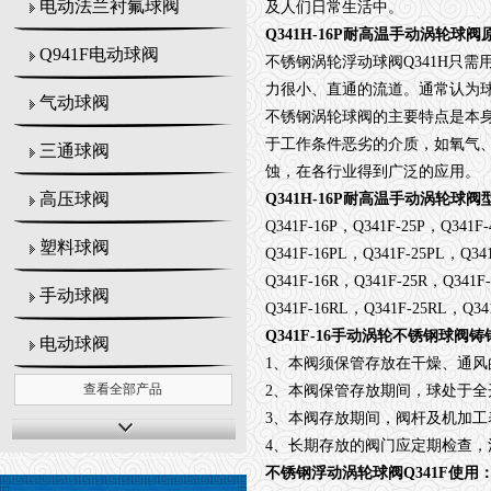
电动法兰衬氟球阀
及人们日常生活中。
Q341H-16P耐高温手动涡轮球阀
Q941F电动球阀
不锈钢涡轮浮动球阀Q341H只
力很小、直通的流道。通常认为球
气动球阀
不锈钢涡轮球阀的主要特点是本
于工作条件恶劣的介质，如氧气
三通球阀
蚀，在各行业得到广泛的应用。
高压球阀
Q341H-16P耐高温手动涡轮球阀
Q341F-16P，Q341F-25P，Q341F
塑料球阀
Q341F-16PL，Q341F-25PL，Q34
Q341F-16R，Q341F-25R，Q341F
手动球阀
Q341F-16RL，Q341F-25RL，Q34
Q341F-16手动涡轮不锈钢球阀
电动球阀
1、本阀须保管存放在干燥、通
查看全部产品
2、本阀保管存放期间，球处于
3、本阀存放期间，阀杆及机加
4、长期存放的阀门应定期检查
不锈钢浮动涡轮球阀Q341F使用