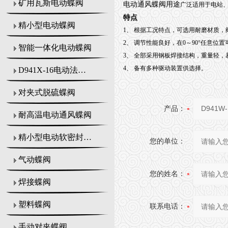
矿用瓦斯电动蝶阀
电动通风蝶阀用途
广泛适用于电站
特点
精小型电动蝶阀
1、 根据工况特点，可选用耐磨材质，
2、 调节性能良好，在0～90°任意位
智能一体化电动蝶阀
3、 全部采用钢板焊接结构，重量轻，
4、 备有多种驱动装置供选择。
D941X-16电动法兰式蝶阀
对夹式脱硫蝶阀
产品：
耐高温电动通风蝶阀
精小型电动软密封蝶阀
您的单位：
气动蝶阀
您的姓名：
焊接蝶阀
塑料蝶阀
联系电话：
手动对夹蝶阀