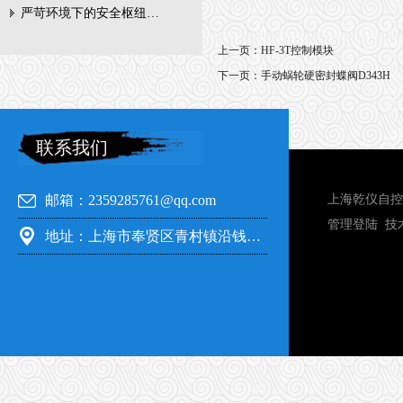
严苛环境下的安全枢纽：矿用隔爆型电动闸阀的技术剖析
上一页：
HF-3T控制模块
下一页：
手动蜗轮硬密封蝶阀D343H
联系我们
邮箱：2359285761@qq.com
上海乾仪自控
管理登陆
技
地址：上海市奉贤区青村镇沿钱公路351号