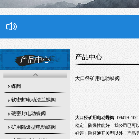
产品中心
产品中心
大口径矿用电动蝶阀
蝶阀
软密封电动法兰蝶阀
硬密封电动蝶阀
大口径矿用电动蝶阀
D941H-1
稳定，防爆性能好，我公司已可以生
矿用隔爆型电动蝶阀
好评！除普通开关型以外，产品另可以