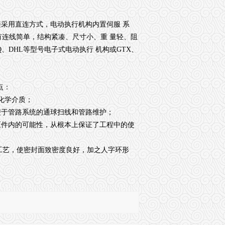
采用直连方式，电动执行机构内置伺服 系
具有连线简单，结构紧凑、尺寸小、重 量轻、阻
、DHL等型号电子式电动执行 机构或GTX、
点：
化学介质；
便于管路系统的通球扫线和管路维护；
压件内的可能性，从根本上保证了工程中的使
压工艺，使密封面致密度良好，加之人字环形