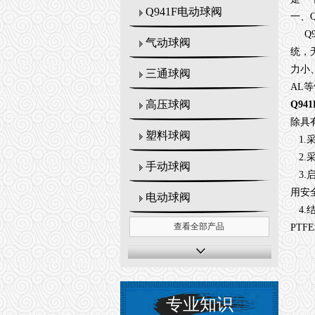
Q941F电动球阀
一、Q
Q9
气动球阀
统，
力小
三通球阀
AL
高压球阀
Q941
除具
塑料球阀
1.
2.
手动球阀
3.
用安
电动球阀
4.
查看全部产品
PT
专业知识