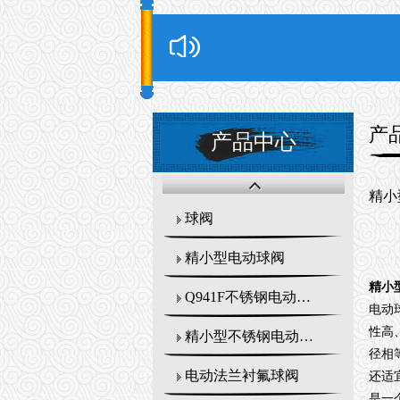
产
产品中心
精小
球阀
精小型电动球阀
精小
Q941F不锈钢电动球阀
电动
性高
精小型不锈钢电动球阀
径相
电动法兰衬氟球阀
还适
是一