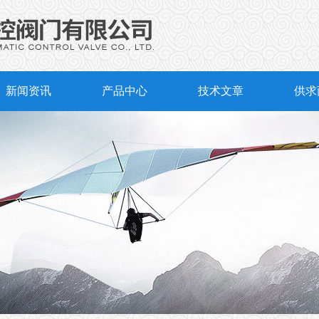
新闻资讯
产品中心
技术文章
供求