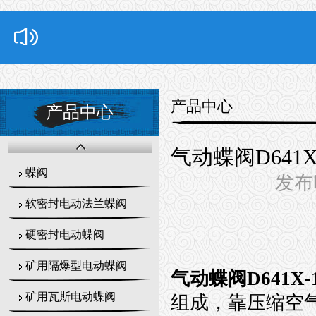
产品中心
产品中心
气动蝶阀D641X
蝶阀
发布时
软密封电动法兰蝶阀
硬密封电动蝶阀
矿用隔爆型电动蝶阀
气动蝶阀D641X-
矿用瓦斯电动蝶阀
组成，靠压缩空