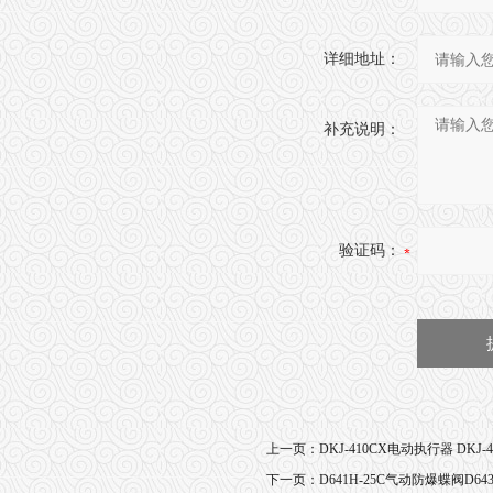
详细地址：
补充说明：
验证码：
上一页：
DKJ-410CX电动执行器 DKJ-4
下一页：
D641H-25C气动防爆蝶阀D643