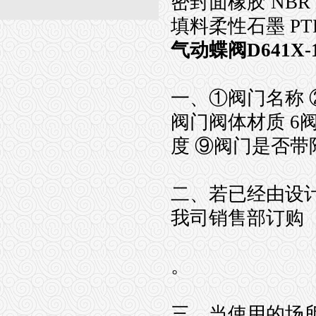
密封面橡胶 NBR 
填料柔性石墨 PT
气动蝶阀D641X-
一、①阀门名称 
阀门阀体材质 6
度 ⑨阀门是否
二、若已经由设
我司销售部订购
。
三、当使用的场