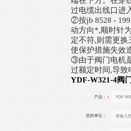
端在下方。在穿
过电缆出线口进
②按jb 8528 
动方向*,顺时针
定不符,则需更换
使保护措施失效
③由于阀门电机
过额定时间,导致
YDF-W321-4
产品：
您的单位：