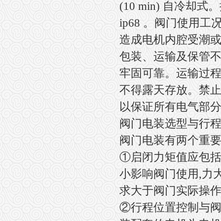
(10 min) 自冷却式。
ip68 。阀门使
造成电机内腔受潮或
包装、运输及保管不
牢固可靠。运输过程
不得露天存放。禁止
以保证所有电气部
阀门电装选型与行程
阀门电装有两个重
①启闭力矩值应包括
小影响阀门使用,力
求大于阀门实际操作转矩值
②行程位置控制与