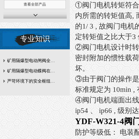
①阀门电机转矩符
查看全部产品
内所需的转矩值高,
的1/ 3 , 故阀
定转矩值之比大于3 
专业知识
②阀门电机设计时
密封附加的惯性载荷
矿用隔爆型电动闸阀全周期维护与故障排查要点
坏。
矿用隔爆型电动蝶阀在瓦斯管道控制中的防爆设计与安全标准解析
③由于阀门的操作是
严苛环境下的安全枢纽：矿用隔爆型电动闸阀的技术剖析
标准规定为 10min 
④阀门电机端面出线,
ip54 、 ip66 , 
YDF-W321-4
防护等级低： 电装