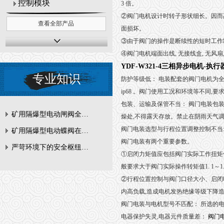
控制模块
3 倍。
②阀门电机设计时转子形状细长。因而
查看全部产品
面损坏。
③由于阀门的操作是断续性的短时工作制, 
④阀门电机端面出线, 无接线盒, 无风扇, 自
YDF-W321-4三相异步电机-执
专业知识
防护等级低： 电装配套的阀门电机为全封闭鼠笼式
ip68 。阀门使用工况和环境等不同
包装、运输及保管不当： 阀门电装包
矿用隔爆型电动闸阀全周期维护与故障排查要点
燥处,不得露天存放。禁止在阴雨天气
阀门电装选型与行程位置调整控制不当
矿用隔爆型电动蝶阀在瓦斯管道控制中的防爆设计与安全标准解析
阀门电装有两个重要参数。
严苛环境下的安全枢纽：矿用隔爆型电动闸阀的技术剖析
①启闭力矩值应包括阀门实际工作扭矩
般要求大于阀门实际操作转矩值1. 1～1. 
②行程位置控制与阀门口径大小、启闭时间
内高负载,造成电机发热绝缘等级下降
阀门电装与电机型号不匹配： 所选的
电器保护失灵,电器元件质量差：
阀门