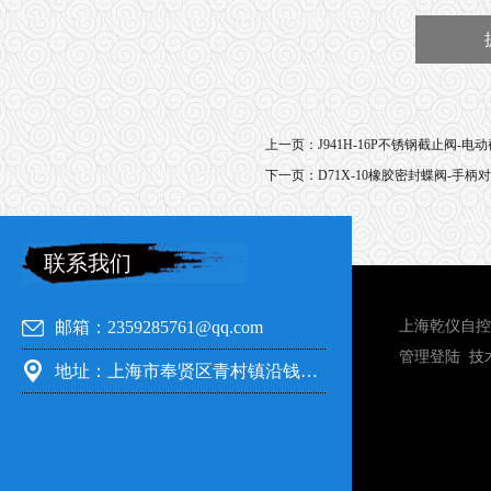
上一页：
J941H-16P不锈钢截止阀-电动截
下一页：
D71X-10橡胶密封蝶阀-手柄
联系我们
邮箱：2359285761@qq.com
上海乾仪自控
管理登陆
技
地址：上海市奉贤区青村镇沿钱公路351号