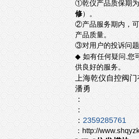
①
乾仪产品质保期
修
）。
②
产品服务期内，
产品质量。
③
对用户的投诉问
.
◆
如有任何疑问
您
供良好的服务。
上海乾仪自控阀门
潘勇
：
：
：
2359285761
http://www.sh
：