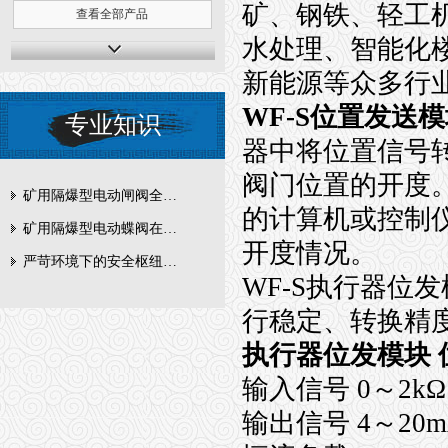
矿、钢铁、轻工
查看全部产品
水处理、智能化
新能源等众多行
WF-S位置发送
专业知识
器中将位置信号
阀门位置的开度
矿用隔爆型电动闸阀全周期维护与故障排查要点
的计算机或控制
矿用隔爆型电动蝶阀在瓦斯管道控制中的防爆设计与安全标准解析
开度情况。
严苛环境下的安全枢纽：矿用隔爆型电动闸阀的技术剖析
WF-S执行器位
行稳定、转换精
执行器位发模块 
输入信号 0～2k
输出信号 4～20m