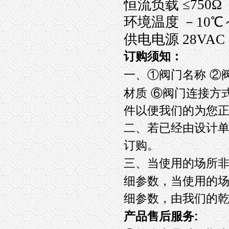
恒流负载 ≤750Ω
环境温度 －10℃
供电电源 28VAC
订购须知：
一、①阀门名称
②
材质
⑥
阀门连接方
件以便我们的为您
二、若已经由设计
订购。
三、当使用的场所
细参数，当使用的
细参数，由我们的
:
产品售后服务