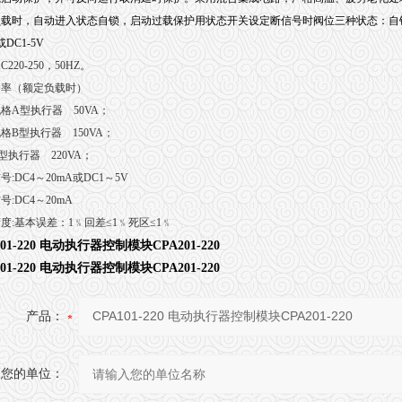
负载时，自动进入状态自锁，启动过载保护用状态开关设定断信号时阀位三种状态：自锁
或DC1-5V
C220-250，50HZ。
功率（额定负载时）
A型执行器 50VA；
型执行器 150VA；
型执行器 220VA；
号:DC4～20mA或DC1～5V
号:DC4～20mA
度:基本误差：1﹪回差≤1﹪死区≤1﹪
101-220 电动执行器控制模块CPA201-220
101-220 电动执行器控制模块CPA201-220
产品：
您的单位：