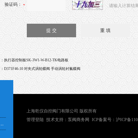
验证码：
请输入计算结
页：
执行器控制板SK-3W1-W-B12-TK电路板
页：
D371F46-10 对夹式涡轮蝶阀 手动涡轮衬氟蝶阀
上海乾仪自控阀门有限公司 版权所有
管理登陆
技术支持：
泵阀商务网
ICP备案号：
沪ICP备110
市奉贤区青村镇沿钱公路351号