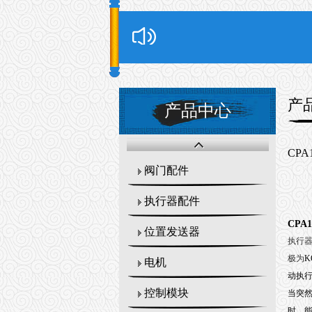
产
产品中心
CPA
阀门配件
执行器配件
CPA
位置发送器
执行器
极为
K
电机
动执
控制模块
当突
时，