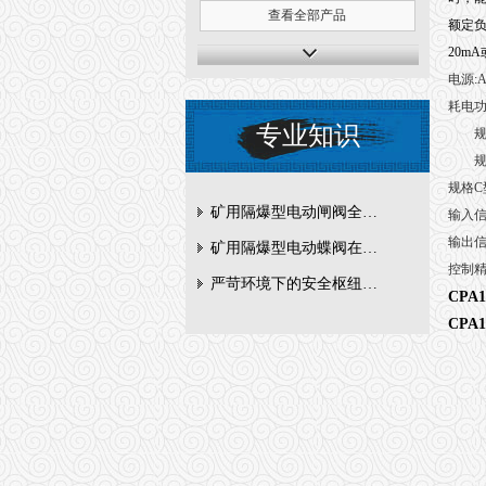
查看全部产品
额定
20mA
电源:A
耗电
专业知识
规格
规格B
规格C
矿用隔爆型电动闸阀全周期维护与故障排查要点
输入信
输出信
矿用隔爆型电动蝶阀在瓦斯管道控制中的防爆设计与安全标准解析
控制精
严苛环境下的安全枢纽：矿用隔爆型电动闸阀的技术剖析
CPA
CPA