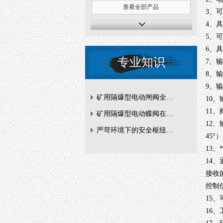
查看全部产品
3、
4、
5、
6、
专业知识
7、
8、输
9、输
矿用隔爆型电动闸阀全周期维护与故障排查要点
10、
11
矿用隔爆型电动蝶阀在瓦斯管道控制中的防爆设计与安全标准解析
12
严苛环境下的安全枢纽：矿用隔爆型电动闸阀的技术剖析
45°
13
14、
接收
控制
15
16