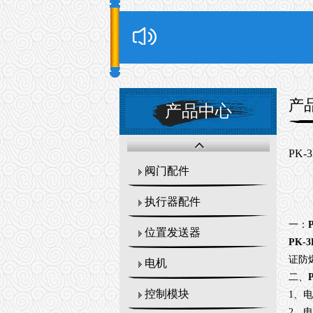
产
产品中心
PK-
阀门配件
执行器配件
一：
位置发送器
PK-
证防
电机
二、
控制模块
1、
2、