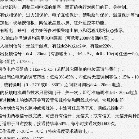
可自动识别、调整三相电源的相序，而正确执行对阀门的开、关控制。
具有缺相保护、过力矩保护、电子互锁保护、禁动延时保护、温度保护等*
可加配：现场按钮板、阀位液晶显示屏、红外遥控等功能。
具有断电、缺相、过力矩等多种报警输出触点和远程/现场状态指示。
输入/输出信号通道均采用光电隔离（可承受2000v浪涌电压）。
入控制信号：无源干触点、有源dc24v或ac24v、有源ac220v。
出反馈信号：dc4～20ma（有源输出）、dc1～5v、dc0～10v(可任选一种)
输出阻抗：≦750ω。
、阀位电位器阻值：1kω～5 kω（若配其它阻值的电位器请与我们）。
、输出阀位电流的调节范围：低端0%-85%，即低端无需调到零位；15%～
），或转角时（0～270°或0～330°）之间都可调出dc4～20ma 电流。
、*的反馈电流调节技术只需阀门开、关一次，即可准确调准dc4～20ma电
通过
模块
上的拨码开关可设置常规控制和两线式控制。常规控制即：
的控制信号为长脉冲或短脉冲，中途可任意停下来。两线式控制即：
信号由两根信号线完成。可进行有信开，无信关；或有信关，无信开两种
、可适用于可逆控制，接通持续率50%，每小时接通次数≦600次。
、工作温度：-30℃～ 70℃（特殊温度要求请致电）。