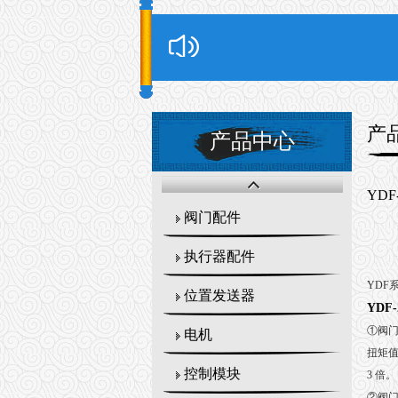
产
产品中心
YD
阀门配件
执行器配件
YDF
位置发送器
YDF
①阀
电机
扭矩值
控制模块
3 倍。
②阀门