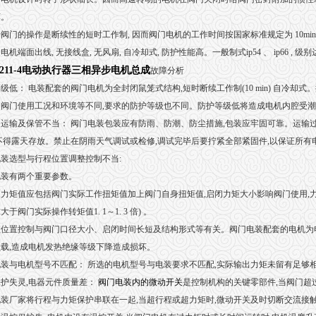
坏。
阀门的操作是断续性的短时工作制, 因而阀门电机的工作时间按国家标准规定为 10min ,
电机端面出线, 无接线盒, 无风扇, 自冷却式, 防护性能高。一般制式ip54 、 ip66 , 级别
-211-4电动执行器三相异步电机总成
故障分析
级低： 电装配套的阀门电机为全封闭鼠笼式结构,短时断续工作制(10 min) 自冷却式。按gb 4942
8 。阀门使用工况和环境等不同,要求的防护等级也不同。防护等级低将造成电机内腔受
运输及保管不当： 阀门电装包装应有防雨、防潮、防尘措施,包装应牢固可靠。运输
不得露天存放。禁止在阴雨天气调试或检修,调试完毕后要拧紧全部紧固件,以保证所有
装选型与行程位置调整控制不当:
电装有两个重要参数。
力矩值应包括阀门实际工作扭矩值加上阀门自身扭矩值,启闭力矩大小影响阀门使用,力
大于阀门实际操作转矩值1. 1～1. 3 倍) 。
位置控制与阀门口径大小、启闭时间长短及结构形式等有关。阀门电装配套的电机为电机,短
载,造成电机发热绝缘等级下降造成损坏。
装与电机型号不匹配： 所选的电机型号与电装要求不匹配,实际输出力矩未留有足够
护失灵,电器元件质量差：
阀门电装内的微动开关
是控制机构的关键零部件,当阀门超
装厂家将行程与力矩保护串联在一起,当超行程或超力矩时,微动开关及时切断交流接