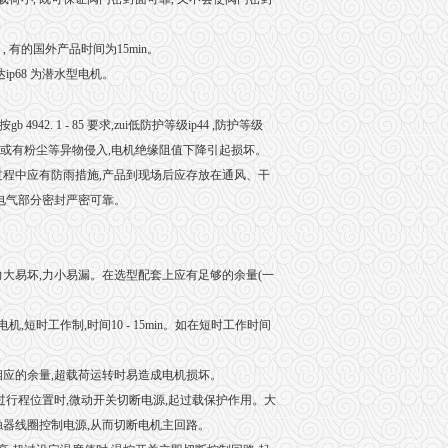
 有的国外产品时间为15min。
达ip68 为潜水型电机。
. 1 - 85 要求,zui低防护等级ip44 ,防护等级
潮或有粉尘等异物侵入,电机绝缘阻值下降引起损坏。
过程中应有防雨措施,产品到现场后应存放在通风、干
电气部分密封严密可靠。
大易坏,力小易漏。在选型配套上应有足够的余量(一
时工作制,时间10 - 15min。如在短时工作时间
相应的余量,超载荷运转时易造成电机损坏。
过行程位置时,微动开关切断电源,起过载保护作用。大
触器线圈控制电源,从而切断电机主回路。