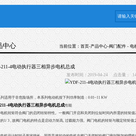
品中心
当前位置：
首页
-
产品中心
-
阀门配件
-
电
F-211-4电动执行器三相异步电机总成
发布时间：2019-04-24
点击量：
1
系列适用于非危险场所，本系列电动机按下列功率制造：0.01~11 KW
-211-4电动执行器三相异步电机总成
性能
门电机转矩符合阀门的启闭转矩特性。一般阀门开启和关闭到位短时间内所需的转矩值高
的1/ 3 , 故阀门电机的特点是启动力矩高, 过载能力强。阀门电机的转矩与额定转矩值
电机设计时转子形状细长。因而高速转动的电机在阀门关闭时给阀门密封附加的惯性载荷