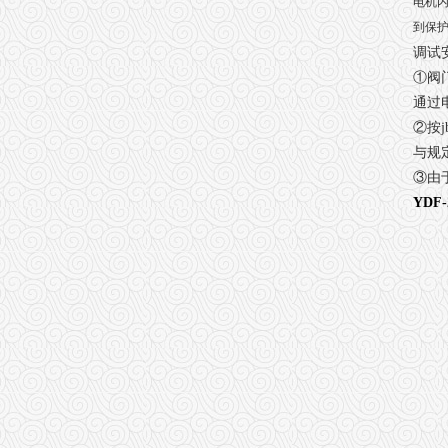
电机内
到保
调试
①阀
通过
②按j
与规
③由
YDF