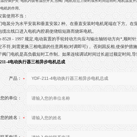
温控保护失: 电机内设有温控开关,当阀门电机在过力矩时或长时间运转时,电机温度升
护电机的作用。
安装使用不当：
门电装分为水平安装和垂直安装2 种。在垂直安装时电机尾端在下方。在
电缆出线口进入电机内腔易使绕组短路而烧坏电机。
b 8528 - 1997 规定,电动装置的手轮转动方向应与输出轴转动方向*
定不符,则需更换三相电源的任意两相(对调即可) 。否则因反相,使保护
于阀门电机是高负载短时工作制。如果连续调试时间过长超过额定时间,导
-211-4电动执行器三相异步电机总成
产品：
您的单位：
您的姓名：