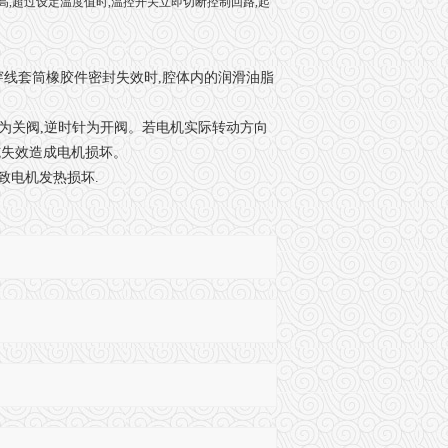
高,超过设定温度值时,温控开关立即切断控制回路,起
穿线套筒橡胶件密封失效时,腔体内的润滑油脂
,顺时针为关阀,逆时针为开阀。若电机实际转动方向
措施失效造成电机损坏。
致电机发热损坏.