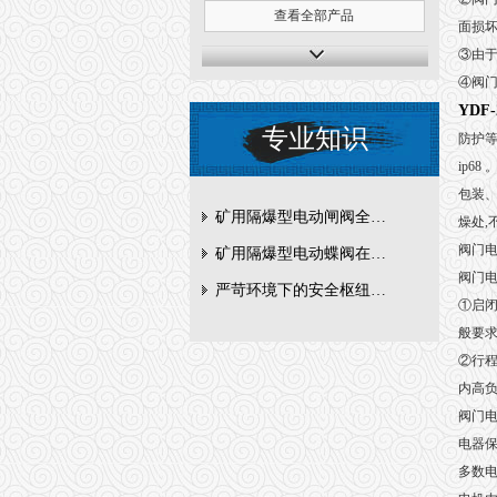
查看全部产品
面损
③由于
④阀门
YDF
专业知识
防护等
ip6
包装、
矿用隔爆型电动闸阀全周期维护与故障排查要点
燥处,
阀门电
矿用隔爆型电动蝶阀在瓦斯管道控制中的防爆设计与安全标准解析
阀门
严苛环境下的安全枢纽：矿用隔爆型电动闸阀的技术剖析
①启闭
般要求
②行程
内高负
阀门电
电器保
多数电