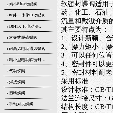
软密封蝶阀适用于温
精小型电动蝶阀
药、化工、石油
智能一体化电动蝶阀
流量和截滶介质
D941X-16电动法兰式蝶阀
其主要特点为：
1、设计新颖、
对夹式脱硫蝶阀
2、操力矩小，
耐高温电动通风蝶阀
3、可以任何位
精小型电动软密封蝶阀
4、密封件可以
5、密封材料耐
气动蝶阀
采用标准
焊接蝶阀
设计标准：GB/T12
塑料蝶阀
法兰连接尺寸：GB/T9
手动对夹蝶阀
结构长度：GB/T12