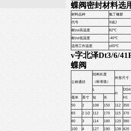
蝶阀密封材料选
材料品种
氯丁橡胶
代号
X或J
耐zui高温度
82℃
耐zui低温度
-40℃
适用工作温度
≤65℃
v字北泽Dt3/6/4
蝶阀
结构长度
外形尺寸
（标准值）
公称通径
L
Dt34
H
毫米
英寸
短
长
H1
50
2
108
150
112
350
65
2 1/2
112
170
115
370
80
3
114
180
120
380
100
4
127
190
138
420