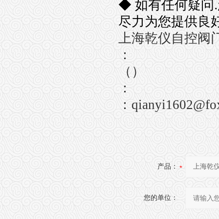
◆
如有任何疑问
.
尽力为您提供良
上海乾仪自控阀
：
（）
：
：
qianyi1602@fo
产品：
您的单位：