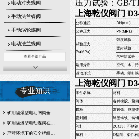
压力试验：GB/T139
电动对夹蝶阀
上海乾仪阀门 D3
手动法兰蝶阀
公称通径
DN(mm)
手动蜗轮蝶阀
公称压力
PN(MPa)
强度试验
电动法兰蝶阀
试验压力
密封试验
Ps(MPa)
气密封试验
查看全部产品
适用介质
空气、水、污
驱动形式
手动、蜗杆蜗
上海乾仪阀门 D3
专业知识
零件名称
材料
阀体
各种橡胶、聚四
蝶板
灰铸铁、球墨铸
矿用隔爆型电动闸阀全周期维护与故障排查要点
密封圈
球墨铸铁、铸钢
矿用隔爆型电动蝶阀在瓦斯管道控制中的防爆设计与安全标准解析
阀杆
2Cr13、不锈钢
严苛环境下的安全枢纽：矿用隔爆型电动闸阀的技术剖析
填料
O型圈、柔性石