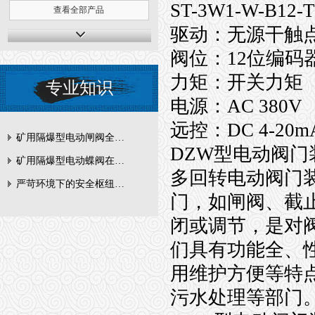
ST-3W1-W-B12-
查看全部产品
驱动：无源干触
阀位：12位编码
力矩：开关力矩
专业知识
电源：AC 380V
远控：DC 4-20m
矿用隔爆型电动闸阀全周期维护与故障排查要点
DZW型电动阀门
矿用隔爆型电动蝶阀在瓦斯管道控制中的防爆设计与安全标准解析
多回转电动阀门
严苛环境下的安全枢纽：矿用隔爆型电动闸阀的技术剖析
门，如闸阀、截
闭或调节，是对
们具有功能全、
用维护方便等特
污水处理等部门