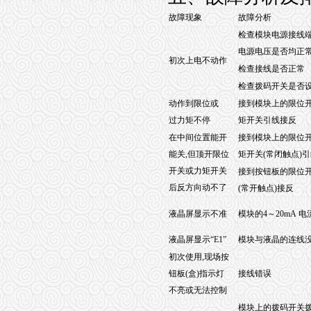
故障现象
故障分析
检查模块电源接线
电源电压是否均正
初次上电不动作
检查接线是否正常
检查拨码开关是否
动作到限位或
接到模块上的限位
过力矩不停
矩开关引线接反
在中间位置能开
接到模块上的限位
能关,但顶开限位
矩开关(常闭触点)
开关或力矩开关
接到按钮板的限位
后反方向动不了
(常开触点)接反
液晶屏显示不准
模块的4～20mA 
液晶屏显示“E1”
模块与液晶的连线
初次使用,现场按
钮板(盒)指示灯
接线错误
不亮或无法控制
模块上的拨码开关