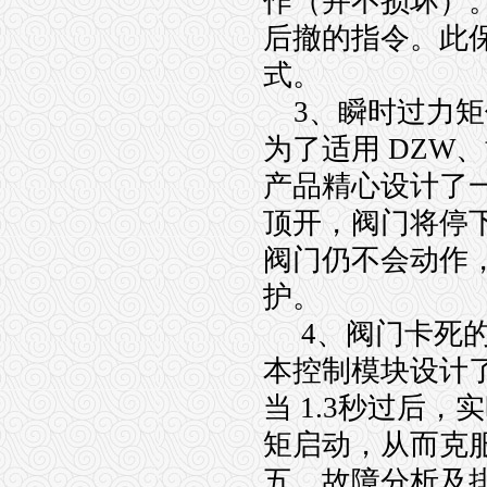
作（并不损坏）
后撤的指令。此
式。
3、瞬时过力矩
为了适用 DZW
产品精心设计了
顶开，阀门将停
阀门仍不会动作
护。
4、阀门卡死的
本控制模块设计了
当 1.3秒过后
矩启动，从而克
五、故障分析及