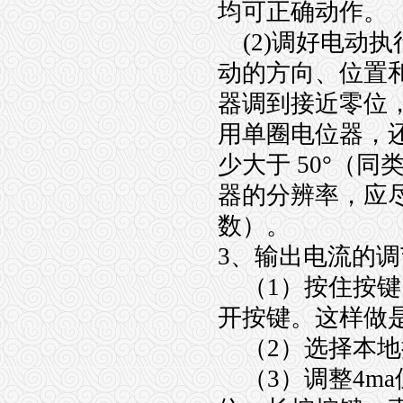
均可正确动作。
(2)调好电动
动的方向、位置
器调到接近零位
用单圈电位器，
少大于 50°（
器的分辨率，应
数）。
3、输出电流的
（1）按住按键
开按键。这样做
（2）选择本地
（3）调整4m