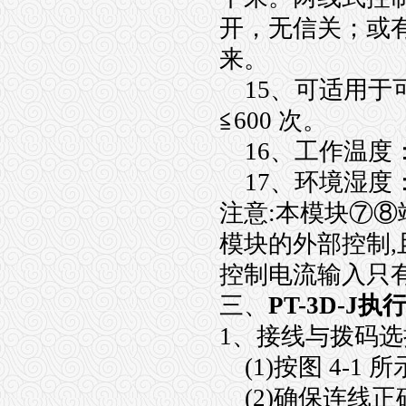
开，无信关；或
来。
15、可适用于可
≦600 次。
16、工作温度：
17、环境湿度：
注意:本模块⑦⑧
模块的外部控制,
控制电流输入只有P
三、
PT-3D-J
1、接线与拨码选
(1)按图 4-1
(2)确保连线