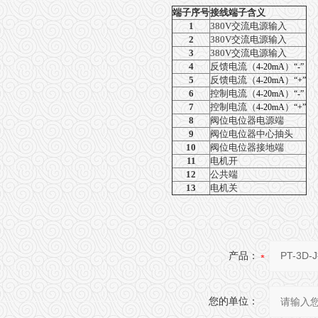
端子序号
接线端子含义
1
380V
交流电源输入
2
380V
交流电源输入
3
380V
交流电源输入
4
反馈电流（
）
4-20mA
“-”
5
反馈电流（
）
4-20mA
“+”
6
控制电流（
）
4-20mA
“-”
7
控制电流（
）
4-20mA
“+”
8
阀位电位器电源端
9
阀位电位器中心抽头
10
阀位电位器接地端
11
电机开
12
公共端
13
电机关
产品：
您的单位：