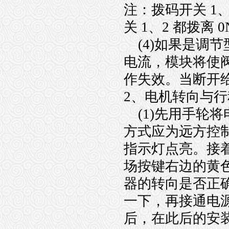
注：拨码开关 1
关 1、2 都拨离 
(4)如果是调节
电流，模块将使
作失效。当断开
2、电机转向与
(1)先用手轮
方式应为远方控
指示灯点亮。接
场按键右边的黄
器的转向是否正
一下，再接通电
后，在此后的安