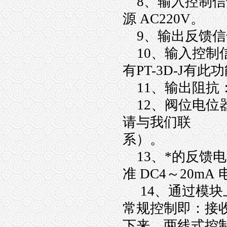
8、输入控制信号：
源 AC220V。
9、输出反馈信号
10、输入控制信
有PT-3D-J有此
11、输出阻抗：
12、阀位电位器
请与我们联
系）。
13、*的反馈
准 DC4～20m
14、通过模块
常规控制即：接
下来。两线式控