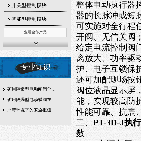
整体电动执行器控
开关型控制模块
器的长脉冲或短
智能型控制模块
可实施对全行程
查看全部产品
开阀、无信关阀
给定电流控制阀
离放大、功率驱
专业知识
护、电子互锁保
还可加配现场按
阀位液晶显示屏
矿用隔爆型电动闸阀全周期维护与故障排查要点
能，实现较高防
矿用隔爆型电动蝶阀在瓦斯管道控制中的防爆设计与安全标准解析
性能可靠、抗震
严苛环境下的安全枢纽：矿用隔爆型电动闸阀的技术剖析
二、
PT-3D-J
数