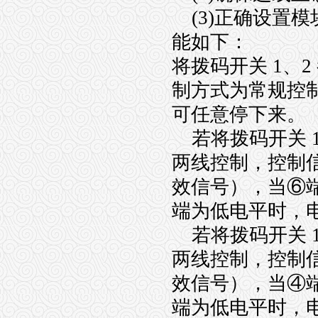
(3)正确设置模
能如下：
将拨码开关 1、2
制方式为常规控
可任意停下来。
若将拨码开关 1 
两线控制，控制
效信号），当⑥
端为低电平时，
若将拨码开关 1 
两线控制，控制
效信号），当④
端为低电平时，