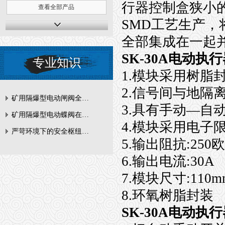
行器控制盒狭小
查看全部产品
SMD工艺生产
全部集成在一起
SK-30A电动
专业知识
1.模块采用树脂
2.信号间与地隔
矿用隔爆型电动闸阀全周期维护与故障排查要点
3.具有手动—自
矿用隔爆型电动蝶阀在瓦斯管道控制中的防爆设计与安全标准解析
4.模块采用电子
严苛环境下的安全枢纽：矿用隔爆型电动闸阀的技术剖析
5.输出阻抗:250
6.输出电流:30A
7.模块尺寸:110m
8.环氧树脂封装
SK-30A电动