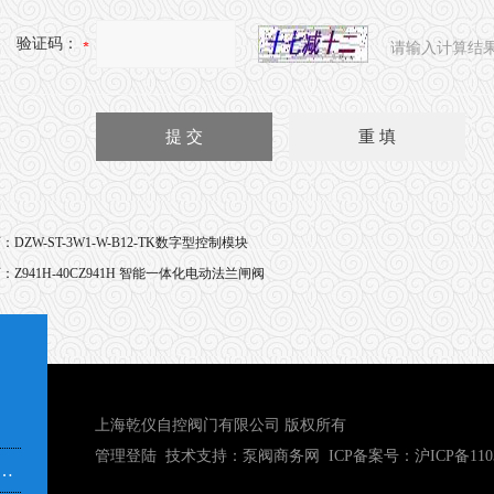
验证码：
请输入计算结
页：
DZW-ST-3W1-W-B12-TK数字型控制模块
页：
Z941H-40CZ941H 智能一体化电动法兰闸阀
上海乾仪自控阀门有限公司 版权所有
管理登陆
技术支持：
泵阀商务网
ICP备案号：
沪ICP备110
市奉贤区青村镇沿钱公路351号