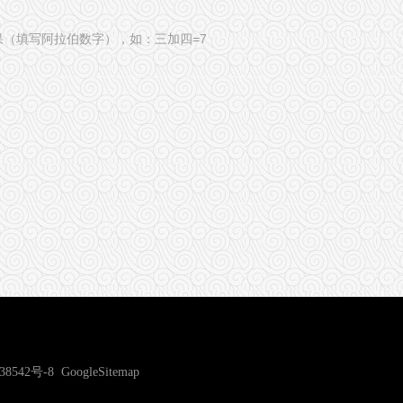
果（填写阿拉伯数字），如：三加四=7
38542号-8
GoogleSitemap