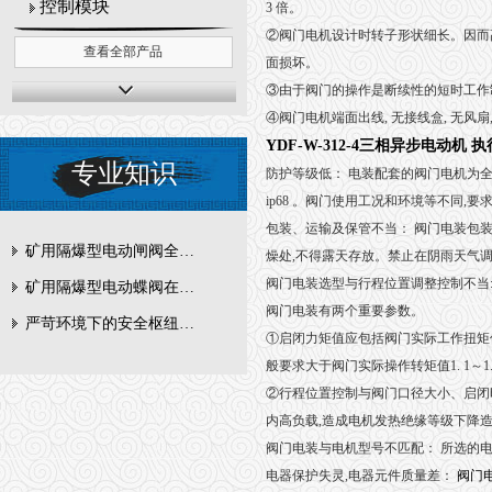
控制模块
3 倍。
②阀门电机设计时转子形状细长。因而
查看全部产品
面损坏。
③由于阀门的操作是断续性的短时工作制, 
④阀门电机端面出线, 无接线盒, 无风扇, 自
YDF-W-312-4三相异步电动机
专业知识
防护等级低： 电装配套的阀门电机为全封闭鼠笼式
ip68 。阀门使用工况和环境等不同
包装、运输及保管不当： 阀门电装包
矿用隔爆型电动闸阀全周期维护与故障排查要点
燥处,不得露天存放。禁止在阴雨天气
阀门电装选型与行程位置调整控制不当
矿用隔爆型电动蝶阀在瓦斯管道控制中的防爆设计与安全标准解析
阀门电装有两个重要参数。
严苛环境下的安全枢纽：矿用隔爆型电动闸阀的技术剖析
①启闭力矩值应包括阀门实际工作扭矩
般要求大于阀门实际操作转矩值1. 1～1. 
②行程位置控制与阀门口径大小、启闭时间
内高负载,造成电机发热绝缘等级下降
阀门电装与电机型号不匹配： 所选的
电器保护失灵,电器元件质量差：
阀门