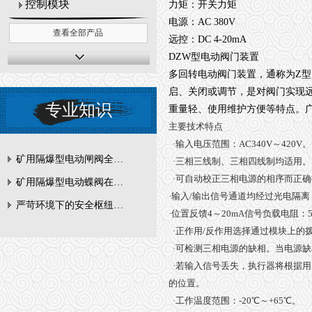
控制模块
力矩：开关力矩
电源：AC 380V
查看全部产品
远控：DC 4-20mA
DZW型电动阀门装置
多回转电动阀门装置，通称为Z
启、关闭或调节，是对阀门实现
专业知识
重量轻、使用维护方便等特点。
主要技术特点
·
输入电压范围：
AC340V
～
420V
。
矿用隔爆型电动闸阀全周期维护与故障排查要点
·
三相三线制、三相四线制均适用。
·
可自动校正三相电源的相序而正确
矿用隔爆型电动蝶阀在瓦斯管道控制中的防爆设计与安全标准解析
·
输入
/
输出信号通道均经过光电隔离
严苛环境下的安全枢纽：矿用隔爆型电动闸阀的技术剖析
·
位置反馈
4
～
20mA
信号负载电阻：
·
正作用
/
反作用选择通过模块上的
·
可检测三相电源的缺相。当电源缺
·
若输入信号丢失，执行器将根据用
的位置。
·
工作温度范围：
-20
℃
～
+65
℃
。