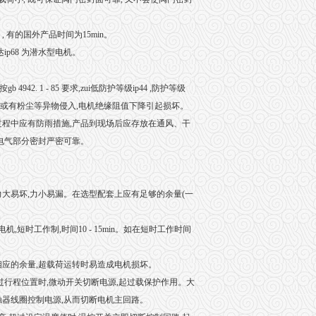
 有的国外产品时间为15min。
达ip68 为潜水型电机。
. 1 - 85 要求,zui低防护等级ip44 ,防护等级
潮或有粉尘等异物侵入,电机绝缘阻值下降引起损坏。
过程中应有防雨措施,产品到现场后应存放在通风、干
电气部分密封严密可靠。
大易坏,力小易漏。在选型配套上应有足够的余量(一
时工作制,时间10 - 15min。如在短时工作时间
相应的余量,超载荷运转时易造成电机损坏。
过行程位置时,微动开关切断电源,起过载保护作用。大
触器线圈控制电源,从而切断电机主回路。