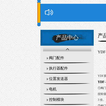
产
产品中心
YD
阀门配件
执行器配件
YDF
位置发送器
YDF
①阀
电机
扭矩值
控制模块
3 倍。
②阀门