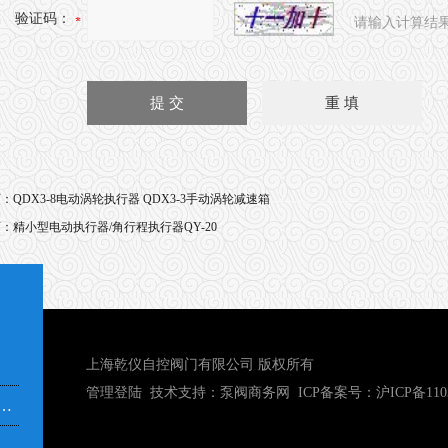
验证码：
请输入计算结
页：
QDX3-8电动涡轮执行器 QDX3-3手动涡轮减速箱
页：
精小型电动执行器/角行程执行器QY-20
上海乾仪自控阀门有限公司 版权所有
管理登陆
技术支持：
泵阀商务网
ICP备案号：
沪ICP备110
市奉贤区青村镇沿钱公路351号