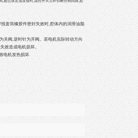
高,超过设定温度值时,温控开关立即切断控制回路,起
穿线套筒橡胶件密封失效时,腔体内的润滑油脂
,顺时针为关阀,逆时针为开阀。若电机实际转动方向
措施失效造成电机损坏。
致电机发热损坏.