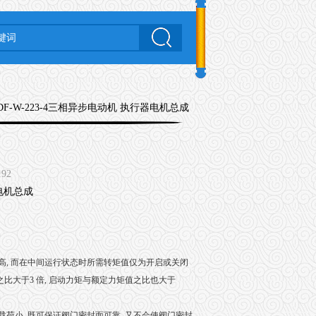
YDF-W-223-4三相异步电动机 执行器电机总成
192
, 而在中间运行状态时所需转矩值仅为开启或关闭
之比大于3 倍, 启动力矩与额定力矩值之比也大于
小, 既可保证阀门密封面可靠, 又不会使阀门密封