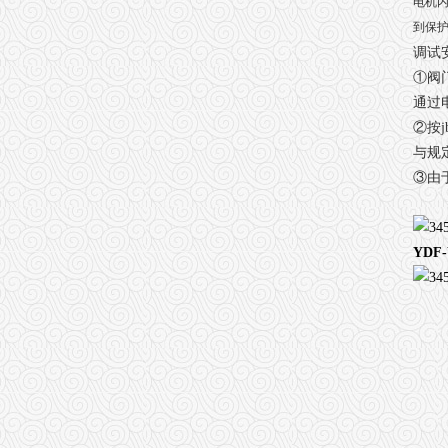
电机内
到保
调试
①阀
通过
②按j
与规
③由
YDF