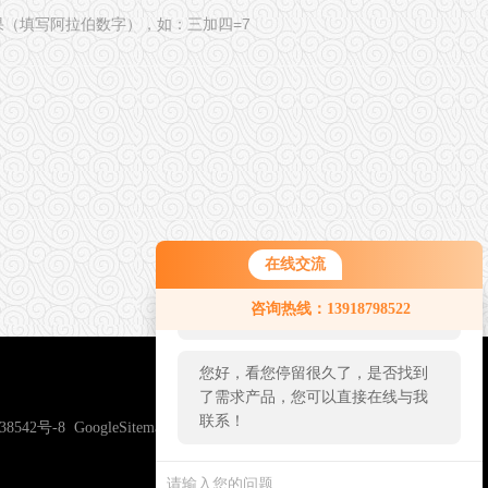
果（填写阿拉伯数字），如：三加四=7
在线交流
您好！欢迎前来咨询，很高兴为您
咨询热线：13918798522
服务，请问您要咨询什么问题呢？
您好，看您停留很久了，是否找到
了需求产品，您可以直接在线与我
联系！
38542号-8
GoogleSitemap