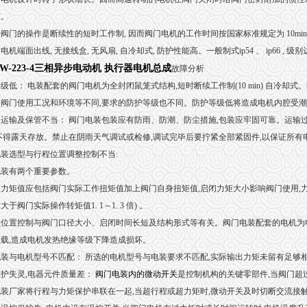
坏。
阀门的操作是断续性的短时工作制, 因而阀门电机的工作时间按国家标准规定为 10min ,
电机端面出线, 无接线盒, 无风扇, 自冷却式, 防护性能高。一般制式ip54 、 ip66 , 级别
-W-223-4三相异步电动机 执行器电机总成
故障分析
级低： 电装配套的阀门电机为全封闭鼠笼式结构,短时断续工作制(10 min) 自冷却式。按gb 4942
8 。阀门使用工况和环境等不同,要求的防护等级也不同。防护等级低将造成电机内腔受
运输及保管不当： 阀门电装包装应有防雨、防潮、防尘措施,包装应牢固可靠。运输
不得露天存放。禁止在阴雨天气调试或检修,调试完毕后要拧紧全部紧固件,以保证所有
装选型与行程位置调整控制不当:
电装有两个重要参数。
力矩值应包括阀门实际工作扭矩值加上阀门自身扭矩值,启闭力矩大小影响阀门使用,力
大于阀门实际操作转矩值1. 1～1. 3 倍) 。
位置控制与阀门口径大小、启闭时间长短及结构形式等有关。阀门电装配套的电机为电机,短
载,造成电机发热绝缘等级下降造成损坏。
装与电机型号不匹配： 所选的电机型号与电装要求不匹配,实际输出力矩未留有足够
护失灵,电器元件质量差：
阀门电装内的微动开关
是控制机构的关键零部件,当阀门超
装厂家将行程与力矩保护串联在一起,当超行程或超力矩时,微动开关及时切断交流接