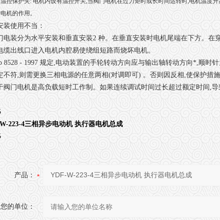
温控保护失: 电机内设有温控开关,当阀门电机在过力矩时或长时间运转时,电机温度升
护电机的作用。
安装使用不当：
门电装分为水平安装和垂直安装2 种。在垂直安装时电机尾端在下方。在
电缆出线口进入电机内腔易使绕组短路而烧坏电机。
b 8528 - 1997 规定,电动装置的手轮转动方向应与输出轴转动方向*
定不符,则需更换三相电源的任意两相(对调即可) 。否则因反相,使保护
于阀门电机是高负载短时工作制。如果连续调试时间过长超过额定时间,导
-W-223-4三相异步电动机 执行器电机总成
产品：
您的单位：