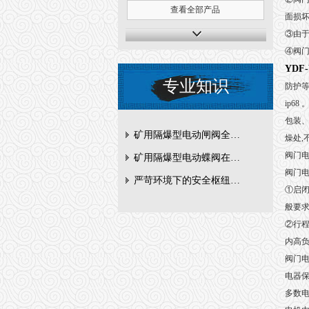
查看全部产品
面损
③由于
④阀门
YDF
专业知识
防护等
ip6
包装、
矿用隔爆型电动闸阀全周期维护与故障排查要点
燥处,
阀门电
矿用隔爆型电动蝶阀在瓦斯管道控制中的防爆设计与安全标准解析
阀门
严苛环境下的安全枢纽：矿用隔爆型电动闸阀的技术剖析
①启闭
般要求
②行程
内高负
阀门电
电器保
多数电