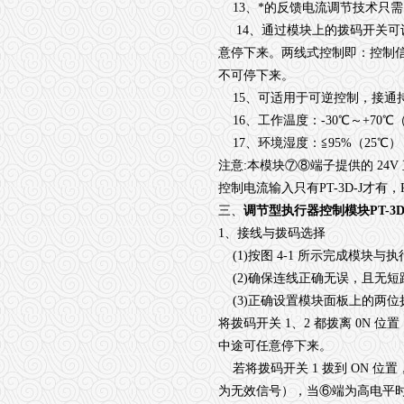
13、*的反馈电流调节技术只需阀
14、通过模块上的拨码开关可
意停下来。两线式控制即：控制
不可停下来。
15、可适用于可逆控制，接通持续
16、工作温度：-30℃～+70
17、环境湿度：≦95%（25℃）
注意:本模块⑦⑧端子提供的 24
控制电流输入只有PT-3D-J才有，P
三、
调节型执行器控制模块PT-3D
1、接线与拨码选择
(1)按图 4-1 所示完成模块与
(2)确保连线正确无误，且无短
(3)正确设置模块面板上的两位拨
将拨码开关 1、2 都拨离 0N
中途可任意停下来。
若将拨码开关 1 拨到 ON 位
为无效信号），当⑥端为高电平