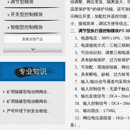
调节型模块
动调整、阀位变送、隔离放大、
温度保护等*的保护功能。还可
开关型控制模块
示阀位开度；加配红外遥控功能
小、接线简单，调试方便等优点
智能型控制模块
二、
调节型执行器控制模块PT-3D
1、电源电压：380V±10%，5
查看全部产品
2、电源接线方式：三相三线制
3、可自动识别、调整三相电源
4、具有缺相保护、过力矩保护
5、可加配：现场按钮板、阀位
专业知识
6、具有断电、缺相、过力矩等
7、输入/输出信号通道均采用光电
8、输入控制信号：无源干触点、有源 
矿用隔爆型电动闸阀全周期维护与故障排查要点
9、输出反馈信号：DC4～20
矿用隔爆型电动蝶阀在瓦斯管道控制中的防爆设计与安全标准解析
10、输入控制信号：DC4～20mA
11、输出阻抗：≦750Ω。
严苛环境下的安全枢纽：矿用隔爆型电动闸阀的技术剖析
12、阀位电位器阻值：1KΩ～
系）。