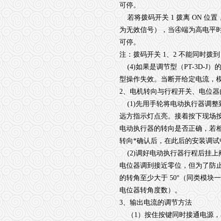
可停。
若将拨码开关 1 拨离 ON 位
为无效信号），当④端为高电平
可停。
注：拨码开关 1、2 不能同时拨到 
(4)如果是调节型（PT-3D
型操作失效。当断开给定电流，
2、电机转向与行程开关、电位器
(1)先用手轮将电动执行器调
远方指示灯点亮。接着按下现场
电动执行器的转向是否正确，若
转向*确认后，在此后的安装调
(2)调好电动执行器行程后挂
电位器调到接近零位，但为了防
的转角至少大于 50°（同类模
电位器转角度数）。
3、输出电流的调节方法
（1）按住按键同时接通电源，