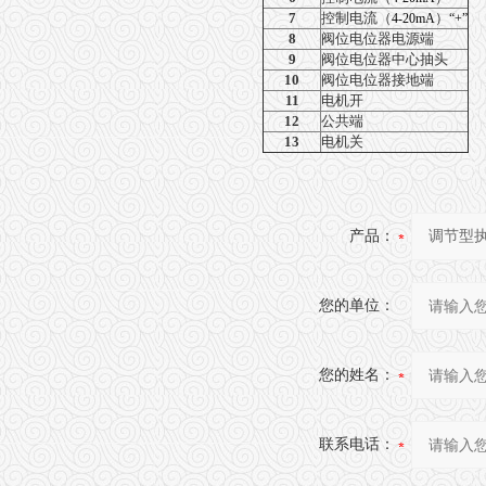
7
控制电流（
）
4-20mA
“+”
8
阀位电位器电源端
9
阀位电位器中心抽头
10
阀位电位器接地端
11
电机开
12
公共端
13
电机关
产品：
您的单位：
您的姓名：
联系电话：