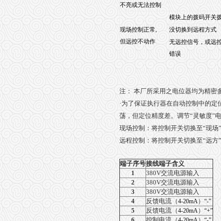
不亮或无法控制
模块上的拨码开关
现场控制正常,
没切换到远程方式
但远控不动作
无远控信号，或远
错误
注：
本厂所采用之电位器均为精密
·
为了保证执行器在自动控制中的定
荡，但定位精度差。调节
“
灵敏度
”
现场控制：将控制开关切换至
“
现场
远程控制：将控制开关切换至
“
远方
端子序号
接线端子含义
1
380V
交流电源输入
2
380V
交流电源输入
3
380V
交流电源输入
4
反馈电流（
）
4-20mA
“-”
5
反馈电流（
）
4-20mA
“+”
6
控制电流（
）
4-20mA
“-”