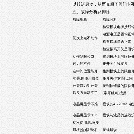
以转矩启动，从而克服了阀门卡
五、故障分析及排除
故障现象
故障分析
检查模块电源接线
电源电压是否均正
初次上电不动作
检查接线是否正常
检查拨码开关是否
动作到限位或
接到模块上的限位
过力矩不停
矩开关引线接反
在中间位置能开
接到模块上的限位
能关,但顶开限位
矩开关(常闭触点)
开关或力矩开关
接到按钮板的限位
后反方向动不了
(常开触点)接反
液晶屏显示不准
模块的4～20mA 
液晶屏显示“E1”
模块与液晶的连线
初次使用,现场按
钮板(盒)指示灯
接线错误